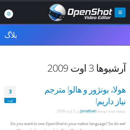
بلاگ
آرشیوها 3 اوت 2009
هولا، بونژور و هالو! مترجم
3
نیاز داریم!
اوت
نوشته شده توسط
Jonathan
در
3 اوت 2009
.
Do you want to see OpenShot in your native language? So do we!