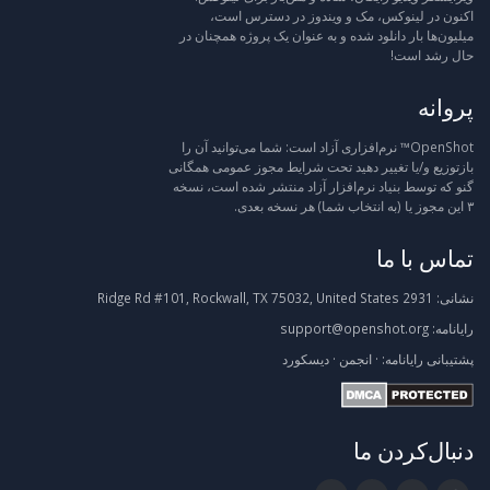
اکنون در لینوکس، مک و ویندوز در دسترس است،
میلیون‌ها بار دانلود شده و به عنوان یک پروژه همچنان در
حال رشد است!
پروانه
OpenShot™ نرم‌افزاری آزاد است: شما می‌توانید آن را
بازتوزیع و/یا تغییر دهید تحت شرایط مجوز عمومی همگانی
گنو که توسط بنیاد نرم‌افزار آزاد منتشر شده است، نسخه
۳ این مجوز یا (به انتخاب شما) هر نسخه بعدی.
تماس با ما
نشانی:
2931 Ridge Rd #101, Rockwall, TX 75032, United States
رایانامه:
support@openshot.org
پشتیبانی
رایانامه:
·
انجمن
·
دیسکورد
دنبال‌کردن ما