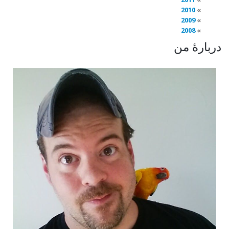
2010
2009
2008
دربارهٔ من