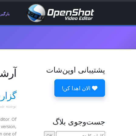
بارگیر
پشتیبانی اوپن‌شات
آرشیوها 19 
الان اهدا کن!
گزارش کر
نوشته ش
جست‌وجوی بلاگ
ditor. Of
 version,
one of ...