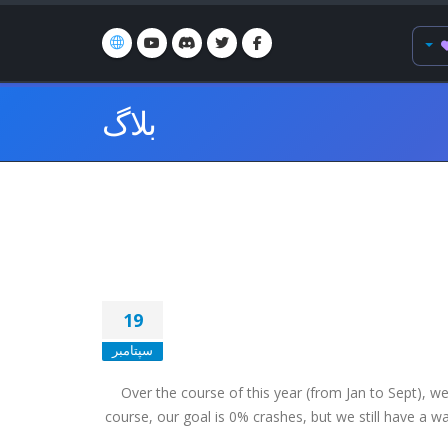
بلاگ
19
سپتامبر
Over the course of this year (from Jan to Sept), w
course, our goal is 0% crashes, but we still have a wa