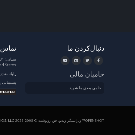
دنبال‌کردن ما
تماس ب
نشانی:
ed States
حامیان مالی
رایانامه:
rg
پشتیبانی
ر
حامی بعدی ما شوید.
OPENSHOT™ ویرایشگر ویدیو. حق رونوشت © 2008-2026
OS, LLC