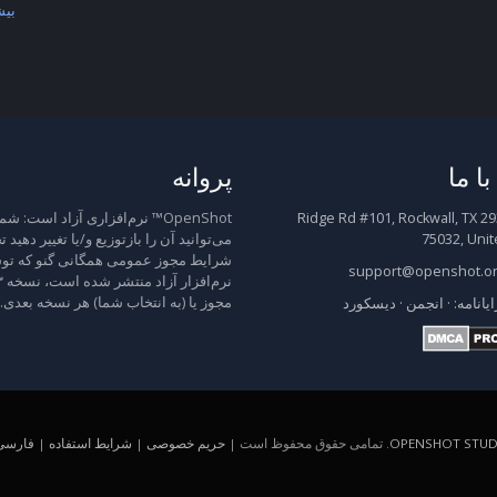
بیش
ا ما
پروانه
2931 Ridge Rd #101, Rockwall, TX
OpenShot™ نرم‌افزاری آزاد است: شم
75032, Unit
می‌توانید آن را بازتوزیع و/یا تغییر دهید 
شرایط مجوز عمومی همگانی گنو که توس
support@openshot.o
مجوز یا (به انتخاب شما) هر نسخه بعدی.
ایانامه:
·
انجمن
·
دیسکورد
OPENSHOT STUDI
. تمامی حقوق محفوظ است |
حریم خصوصی
|
شرایط استفاده
|
فارسی (A