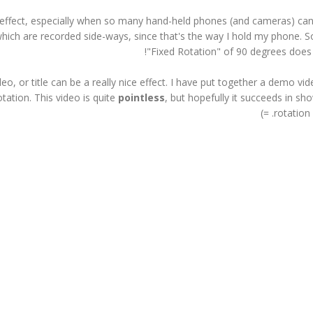
l effect, especially when so many hand-held phones (and cameras) ca
which are recorded side-ways, since that's the way I hold my phone. S
"Fixed Rotation" of 90 degrees does t
, or title can be a really nice effect. I have put together a demo vi
ation. This video is quite
pointless
, but hopefully it succeeds in sh
rotation f