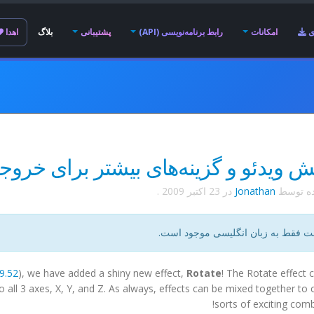
ی
امکانات
رابط برنامه‌نویسی (API)
پشتیبانی
بلاگ
اهدا
ویدئو و گزینه‌های بیشتر برای خروج
ده توسط
Jonathan
در
23 اکتبر 2009
.
ت فقط به زبان انگلیسی موجود است.
.9.52
), we have added a shiny new effect,
Rotate
! The Rotate effect 
o all 3 axes, X, Y, and Z. As always, effects can be mixed together to c
sorts of exciting comb