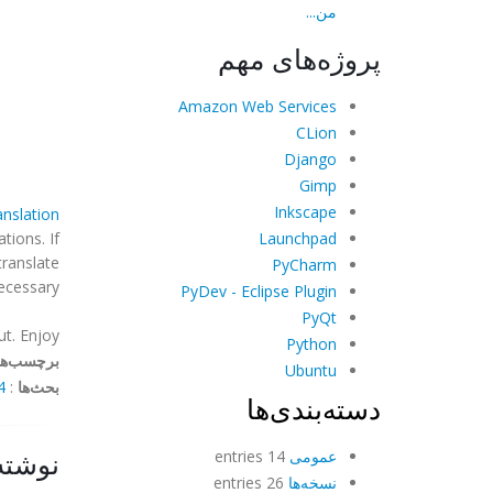
من...
پروژه‌های مهم
Amazon Web Services
CLion
Django
Gimp
Inkscape
anslation
Launchpad
tions. If
translate
PyCharm
ssary. =)
PyDev - Eclipse Plugin
PyQt
t. Enjoy!
Python
برچسب‌ها
Ubuntu
بحث‌ها
:
ents
دسته‌بندی‌ها
نوشته
عمومی
14 entries
نسخه‌ها
26 entries