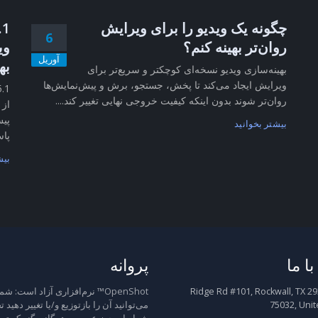
چگونه یک ویدیو را برای ویرایش
6
روان‌تر بهینه کنم؟
وی
آوریل
به
بهینه‌سازی ویدیو نسخه‌ای کوچکتر و سریع‌تر برای
ویرایش ایجاد می‌کند تا پخش، جستجو، برش و پیش‌نمایش‌ها
روان‌تر شوند بدون اینکه کیفیت خروجی نهایی تغییر کند....
از 
پیش
بیشتر بخوانید
پاس
بیش
ا ما
پروانه
2931 Ridge Rd #101, Rockwall, TX
OpenShot™ نرم‌افزاری آزاد است: شم
75032, Unit
می‌توانید آن را بازتوزیع و/یا تغییر دهید 