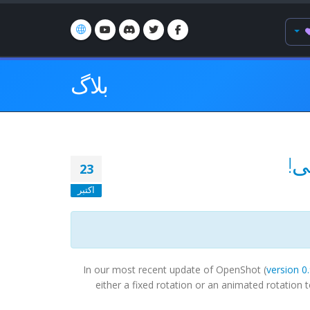
بلاگ
ی!
23
اکتبر
In our most recent update of OpenShot (
version 0
either a fixed rotation or an animated rotation t