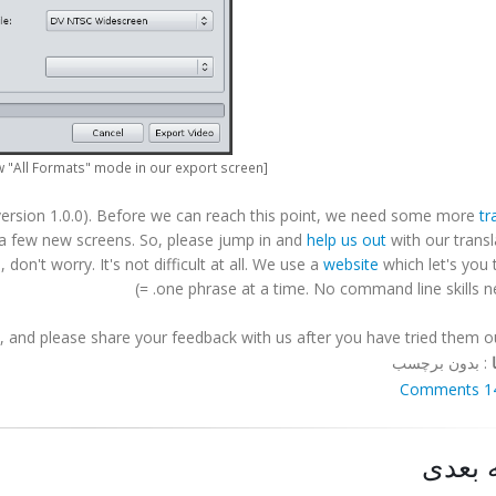
[Here is the new "All Formats" mode in our export screen]
 (version 1.0.0). Before we can reach this point, we need some more
tr
a few new screens. So, please jump in and
help us out
with our transla
 don't worry. It's not difficult at all. We use a
website
which let's you 
one phrase at a time. No command line skills nece
and please share your feedback with us after you have tried them ou
:
بدون برچسب
14 Comm
 بعدی