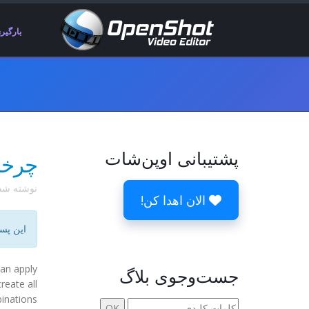
بارگیر
پشتیبانی اوپن‌شات
چرخش 
نوشته ش
الان اهدا کن!
این پس
can apply
جست‌وجوی بلاگ
reate all
inations!