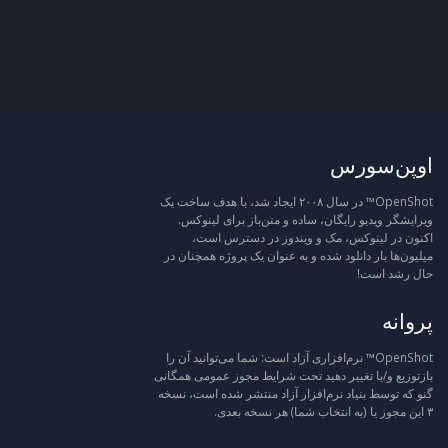
اوپن‌سورس
OpenShot™ در سال ۲۰۰۸ ایجاد شد، با هدف ساخت یک
ویرایشگر ویدیو رایگان، ساده و متن‌باز برای لینوکس.
اکنون در لینوکس، مک و ویندوز در دسترس است،
میلیون‌ها بار دانلود شده و به عنوان یک پروژه همچنان در
حال رشد است!
پروانه
OpenShot™ نرم‌افزاری آزاد است: شما می‌توانید آن را
بازتوزیع و/یا تغییر دهید تحت شرایط مجوز عمومی همگانی
گنو که توسط بنیاد نرم‌افزار آزاد منتشر شده است، نسخه
۳ این مجوز یا (به انتخاب شما) هر نسخه بعدی.