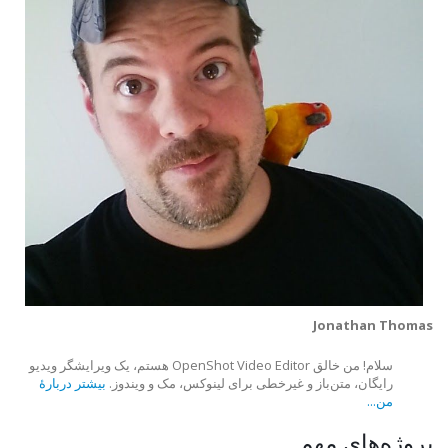
Jonathan Thomas
سلام! من خالق OpenShot Video Editor هستم، یک ویرایشگر ویدیو
رایگان، متن‌باز و غیرخطی برای لینوکس، مک و ویندوز.
بیشتر دربارهٔ
من...
پروژه‌های مهم