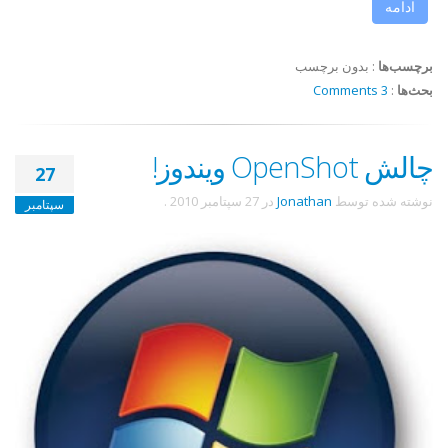
ادامه
برچسب‌ها
:
بدون برچسب
بحث‌ها
:
3 Comments
چالش OpenShot ویندوز!
27
نوشته شده توسط
Jonathan
در
27 سپتامبر 2010
.
سپتامبر