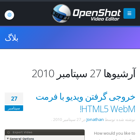
بلاگ
آرشیوها 27 سپتامبر 2010
خروجی گرفتن ویدیو با فرمت
27
HTML5 WebM!
سپتامبر
نوشته شده توسط
Jonathan
در
27 سپتامبر 2010
.
How would you like to