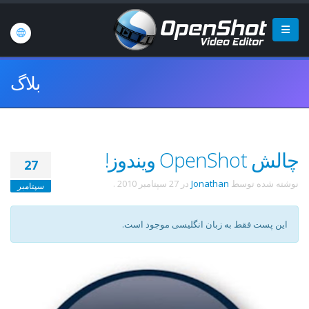
بلاگ
چالش OpenShot ویندوز!
27
نوشته شده توسط
Jonathan
در
27 سپتامبر 2010
.
سپتامبر
این پست فقط به زبان انگلیسی موجود است.