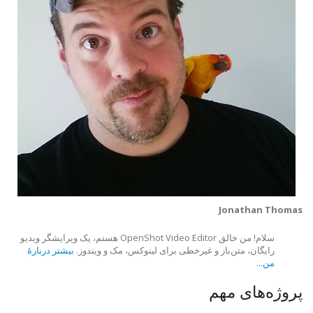
Jonathan Thomas
سلام! من خالق OpenShot Video Editor هستم، یک ویرایشگر ویدیو
رایگان، متن‌باز و غیرخطی برای لینوکس، مک و ویندوز.
بیشتر دربارهٔ
من...
پروژه‌های مهم