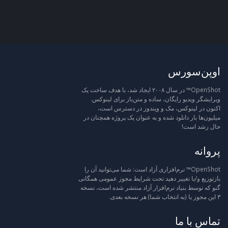
اوپن‌سورس
OpenShot™ در سال ۲۰۰۸ ایجاد شد، با هدف ساخت یک
ویرایشگر ویدیو رایگان، ساده و متن‌باز برای لینوکس.
اکنون در لینوکس، مک و ویندوز در دسترس است،
میلیون‌ها بار دانلود شده و به عنوان یک پروژه همچنان در
حال رشد است!
پروانه
OpenShot™ نرم‌افزاری آزاد است: شما می‌توانید آن را
بازتوزیع و/یا تغییر دهید تحت شرایط مجوز عمومی همگانی
گنو که توسط بنیاد نرم‌افزار آزاد منتشر شده است، نسخه
۳ این مجوز یا (به انتخاب شما) هر نسخه بعدی.
تماس با ما