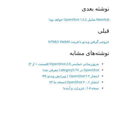
نوشته بعدی
Meerkat شامل OpenShot 1.2.2 خواهد بود!
قبلی
خروجی گرفتن ویدیو با فرمت HTML5 WebM!
نوشته‌های مشابه
به‌روزرسانی حماسی OpenShot 2.0! (قسمت ۱ از ۳)
OpenShot در Category5.TV معرفی شد!
انتشار OpenShot ۲.۲ | ویرایش ویدئو ۴K!
انتشار OpenShot ۲.۰.۶ (نسخه بتا ۳)!
نسخه 1.4، عزیزان، و آینده!