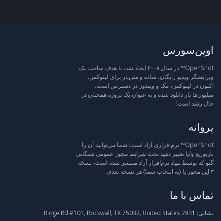
اوپن‌سورس
OpenShot™ در سال ۲۰۰۸ ایجاد شد، با هدف ساخت یک
ویرایشگر ویدیو رایگان، ساده و متن‌باز برای لینوکس.
اکنون در لینوکس، مک و ویندوز در دسترس است،
میلیون‌ها بار دانلود شده و به عنوان یک پروژه همچنان در
حال رشد است!
پروانه
OpenShot™ نرم‌افزاری آزاد است: شما می‌توانید آن را
بازتوزیع و/یا تغییر دهید تحت شرایط مجوز عمومی همگانی
گنو که توسط بنیاد نرم‌افزار آزاد منتشر شده است، نسخه
۳ این مجوز یا (به انتخاب شما) هر نسخه بعدی.
تماس با ما
نشانی:
2931 Ridge Rd #101, Rockwall, TX 75032, United States