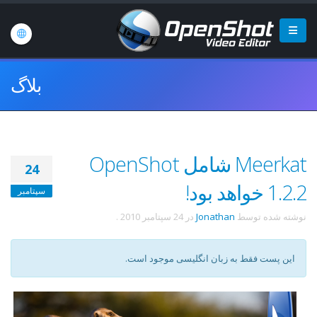
بلاگ
Meerkat شامل OpenShot
24
1.2.2 خواهد بود!
سپتامبر
نوشته شده توسط
Jonathan
در
24 سپتامبر 2010
.
این پست فقط به زبان انگلیسی موجود است.