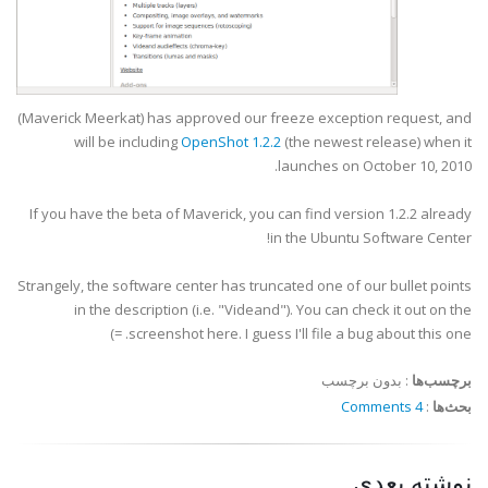
(Maverick Meerkat) has approved our freeze exception request, and
will be including
OpenShot 1.2.2
(the newest release) when it
launches on October 10, 2010.
If you have the beta of Maverick, you can find version 1.2.2 already
in the Ubuntu Software Center!
Strangely, the software center has truncated one of our bullet points
in the description (i.e. "Videand"). You can check it out on the
screenshot here. I guess I'll file a bug about this one. =)
برچسب‌ها
:
بدون برچسب
بحث‌ها
:
4 Comments
نوشته بعدی