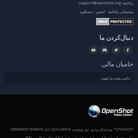
رایانامه:
support@openshot.org
پشتیبانی
رایانامه:
·
انجمن
·
دیسکورد
دنبال‌کردن ما
حامیان مالی
حامی بعدی ما شوید.
OPENSHOT™ ویرایشگر ویدیو. حق رونوشت © 2008-2026
OPENSHOT STUDIOS, LLC
.
تمامی حقوق محفوظ است |
حریم خصوصی
|
شرایط استفاده
|
فارسی (FA)