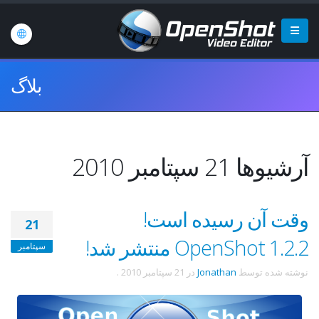
بلاگ
آرشیوها 21 سپتامبر 2010
وقت آن رسیده است!
21
OpenShot 1.2.2 منتشر شد!
سپتامبر
نوشته شده توسط
Jonathan
در
21 سپتامبر 2010
.