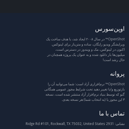
اوپن‌سورس
OpenShot™ در سال ۲۰۰۸ ایجاد شد، با هدف ساخت یک
ویرایشگر ویدیو رایگان، ساده و متن‌باز برای لینوکس.
اکنون در لینوکس، مک و ویندوز در دسترس است،
میلیون‌ها بار دانلود شده و به عنوان یک پروژه همچنان در
حال رشد است!
پروانه
OpenShot™ نرم‌افزاری آزاد است: شما می‌توانید آن را
بازتوزیع و/یا تغییر دهید تحت شرایط مجوز عمومی همگانی
گنو که توسط بنیاد نرم‌افزار آزاد منتشر شده است، نسخه
۳ این مجوز یا (به انتخاب شما) هر نسخه بعدی.
تماس با ما
نشانی:
2931 Ridge Rd #101, Rockwall, TX 75032, United States