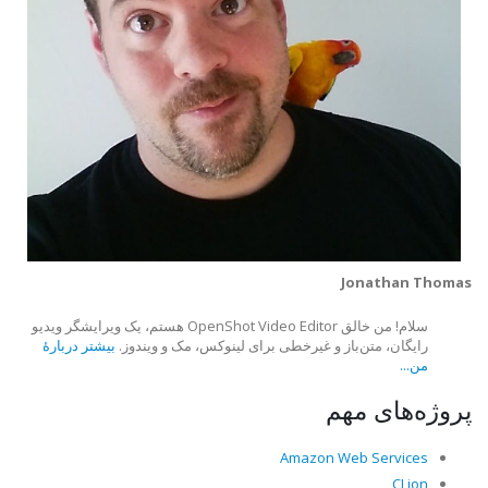
Jonathan Thomas
سلام! من خالق OpenShot Video Editor هستم، یک ویرایشگر ویدیو
رایگان، متن‌باز و غیرخطی برای لینوکس، مک و ویندوز.
بیشتر دربارهٔ
من...
پروژه‌های مهم
Amazon Web Services
CLion