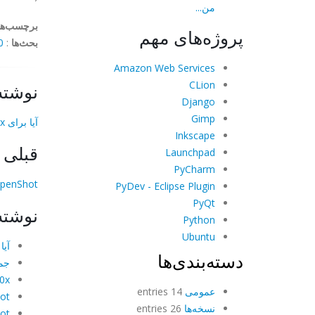
من...
برچسب‌ها
پروژه‌های مهم
بحث‌ها
:
mments
Amazon Web Services
CLion
نوشته
Django
Gimp
آیا برای SCALE 11x آماده‌اید؟
Inkscape
قبلی
Launchpad
PyCharm
OpenShot به‌صورت زنده در 11x
PyDev - Eclipse Plugin
PyQt
نوشته
Python
Ubuntu
آیا برای 
دسته‌بندی‌ها
جمع‌بند
 10x
عمومی
14 entries
OpenShot
نسخه‌ها
26 entries
OpenShot