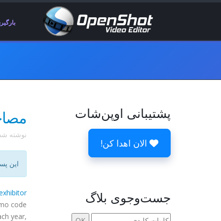
بارگیر
پشتیبانی اوپن‌شات
مصاحبه SCALE 11x با
نوشته ش
الان اهدا کن!
این پس
exhibitor
جست‌وجوی بلاگ
omo code
ach year,