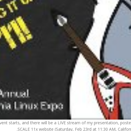
vent starts, and there will be a LIVE stream of my presentation, post
SCALE 11x website (Saturday, Feb 23rd at 11:30 AM, Californ