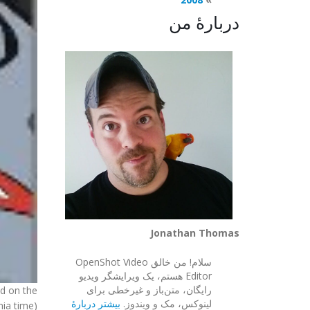
دربارهٔ من
Jonathan Thomas
سلام! من خالق OpenShot Video
Editor هستم، یک ویرایشگر ویدیو
رایگان، متن‌باز و غیرخطی برای
ed on the
لینوکس، مک و ویندوز.
بیشتر دربارهٔ
ia time).