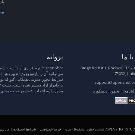
پاس
بیش
ا ما
پروانه
2931 Ridge Rd #101, Rockwall, TX
OpenShot™ نرم‌افزاری آزاد است: شم
75032, Unit
می‌توانید آن را بازتوزیع و/یا تغییر دهید 
شرایط مجوز عمومی همگانی گنو که توس
support@openshot.o
مجوز یا (به انتخاب شما) هر نسخه بعدی.
ایانامه:
·
انجمن
·
دیسکورد
OPENSHOT STUDI
. تمامی حقوق محفوظ است |
حریم خصوصی
|
شرایط استفاده
|
فارسی (A