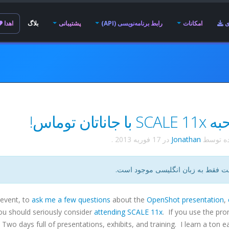
ی
امکانات
رابط برنامه‌نویسی (API)
پشتیبانی
بلاگ
اهدا
 جاناتان توماس!
ده توسط
Jonathan
در
17 فوریه 2013
.
ت فقط به زبان انگلیسی موجود است.
event, to
ask me a few questions
about the
OpenShot presentation
,
 you should seriously consider
attending SCALE 11x
. If you use the pr
 Two days full of presentations, exhibits, and training. I learn a ton e