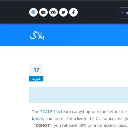
بلاگ
17
فوریه
The
SCALE 11x
team caught up with me before the 
booth
, and more. If you live in the California area,
"
OSHOT
", you will save 50% on a full access pass.