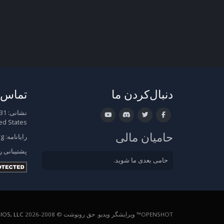
دنبال‌کردن ما
تماس ب
نشانی:
ed States
حامیان مالی
رایانامه:
rg
پشتیبانی
ر
حامی بعدی ما شوید.
OPENSHOT™ ویرایشگر ویدیو. حق رونوشت © 2008-2026
OS, LLC