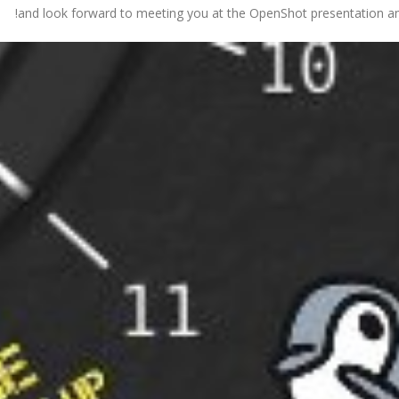
and look forward to meeting you at the OpenShot presentation an