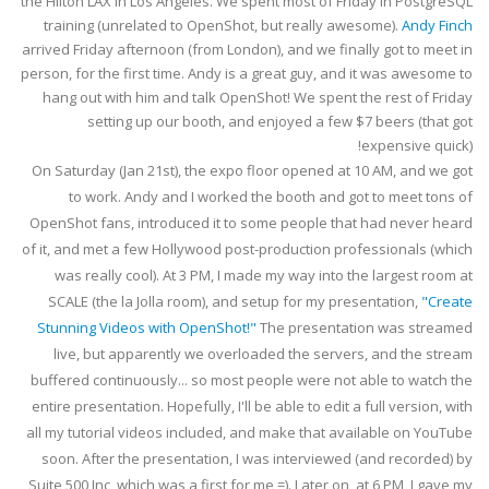
the Hilton LAX in Los Angeles. We spent most of Friday in PostgreSQL
training (unrelated to OpenShot, but really awesome).
Andy Finch
arrived Friday afternoon (from London), and we finally got to meet in
person, for the first time. Andy is a great guy, and it was awesome to
hang out with him and talk OpenShot! We spent the rest of Friday
setting up our booth, and enjoyed a few $7 beers (that got
expensive quick)!
On Saturday (Jan 21st), the expo floor opened at 10 AM, and we got
to work. Andy and I worked the booth and got to meet tons of
OpenShot fans, introduced it to some people that had never heard
of it, and met a few Hollywood post-production professionals (which
was really cool). At 3 PM, I made my way into the largest room at
SCALE (the la Jolla room), and setup for my presentation,
"Create
Stunning Videos with OpenShot!"
The presentation was streamed
live, but apparently we overloaded the servers, and the stream
buffered continuously... so most people were not able to watch the
entire presentation. Hopefully, I'll be able to edit a full version, with
all my tutorial videos included, and make that available on YouTube
soon. After the presentation, I was interviewed (and recorded) by
Suite 500 Inc, which was a first for me =). Later on, at 6 PM, I gave my