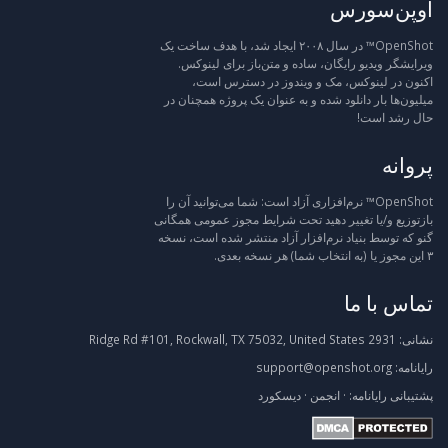
اوپن‌سورس
OpenShot™ در سال ۲۰۰۸ ایجاد شد، با هدف ساخت یک
ویرایشگر ویدیو رایگان، ساده و متن‌باز برای لینوکس.
اکنون در لینوکس، مک و ویندوز در دسترس است،
میلیون‌ها بار دانلود شده و به عنوان یک پروژه همچنان در
حال رشد است!
پروانه
OpenShot™ نرم‌افزاری آزاد است: شما می‌توانید آن را
بازتوزیع و/یا تغییر دهید تحت شرایط مجوز عمومی همگانی
گنو که توسط بنیاد نرم‌افزار آزاد منتشر شده است، نسخه
۳ این مجوز یا (به انتخاب شما) هر نسخه بعدی.
تماس با ما
نشانی:
2931 Ridge Rd #101, Rockwall, TX 75032, United States
رایانامه:
support@openshot.org
پشتیبانی
رایانامه:
·
انجمن
·
دیسکورد