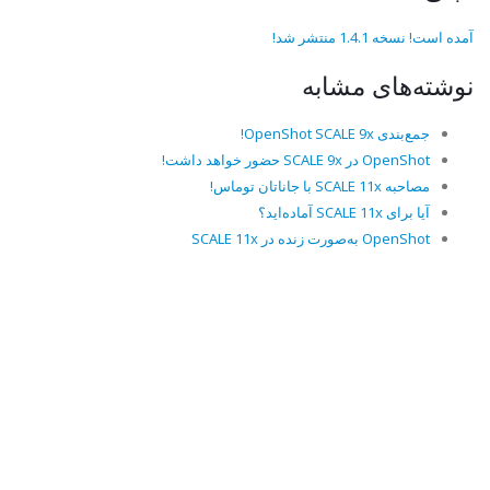
آمده است! نسخه 1.4.1 منتشر شد!
نوشته‌های مشابه
جمع‌بندی OpenShot SCALE 9x!
OpenShot در SCALE 9x حضور خواهد داشت!
مصاحبه SCALE 11x با جاناتان توماس!
آیا برای SCALE 11x آماده‌اید؟
OpenShot به‌صورت زنده در SCALE 11x