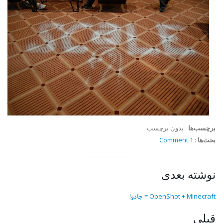
برچسب‌ها
:
بدون برچسب
بحث‌ها
:
1 Comment
نوشته بعدی
OpenShot + Minecraft = جادو!
قبلی