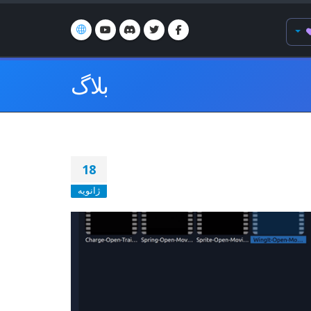
بلاگ
18
ژانویه