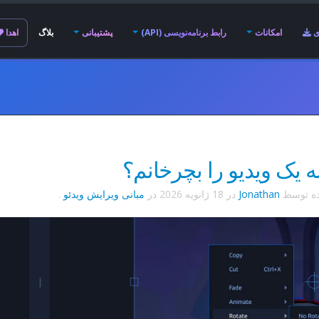
ی
امکانات
رابط برنامه‌نویسی (API)
پشتیبانی
بلاگ
اهدا
 یک ویدیو را بچرخانم؟
ده توسط
Jonathan
در
18 ژانویه 2026
در
مبانی ویرایش ویدئو
.