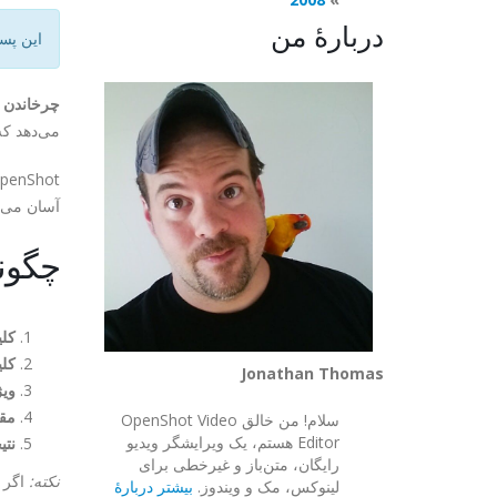
دربارهٔ من
این پس
چرخاندن و
می‌دهد که
آسان می‌ک
چگونه یک 
کلی
کلی
Jonathan Thomas
ویژ
مقد
سلام! من خالق OpenShot Video
Editor هستم، یک ویرایشگر ویدیو
نتی
رایگان، متن‌باز و غیرخطی برای
نکته:
اگر پ
لینوکس، مک و ویندوز.
بیشتر دربارهٔ