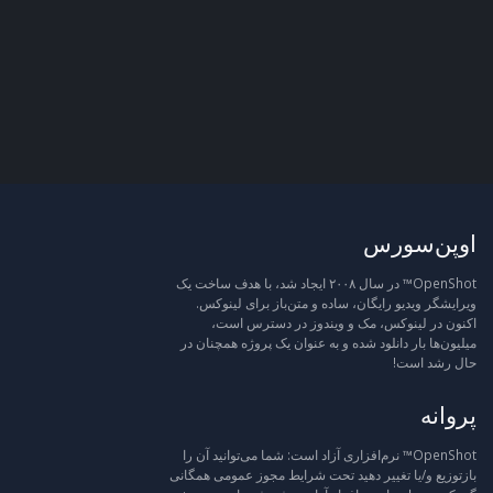
اوپن‌سورس
OpenShot™ در سال ۲۰۰۸ ایجاد شد، با هدف ساخت یک
ویرایشگر ویدیو رایگان، ساده و متن‌باز برای لینوکس.
اکنون در لینوکس، مک و ویندوز در دسترس است،
میلیون‌ها بار دانلود شده و به عنوان یک پروژه همچنان در
حال رشد است!
پروانه
OpenShot™ نرم‌افزاری آزاد است: شما می‌توانید آن را
بازتوزیع و/یا تغییر دهید تحت شرایط مجوز عمومی همگانی