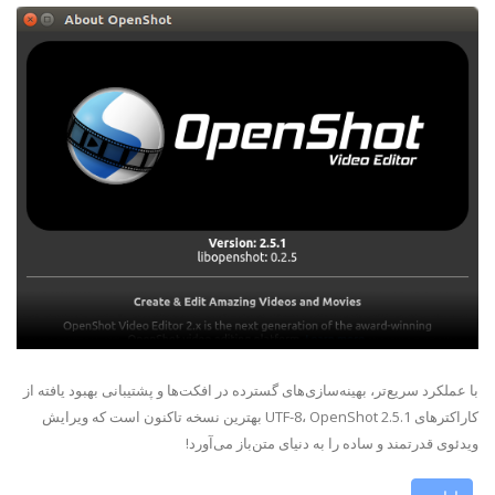
با عملکرد سریع‌تر، بهینه‌سازی‌های گسترده در افکت‌ها و پشتیبانی بهبود یافته از
کاراکترهای UTF-8، OpenShot 2.5.1 بهترین نسخه تاکنون است که ویرایش
ویدئوی قدرتمند و ساده را به دنیای متن‌باز می‌آورد!