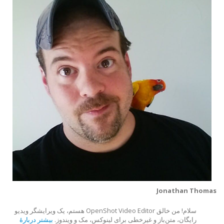
Jonathan Thomas
سلام! من خالق OpenShot Video Editor هستم، یک ویرایشگر ویدیو
رایگان، متن‌باز و غیرخطی برای لینوکس، مک و ویندوز.
بیشتر دربارهٔ