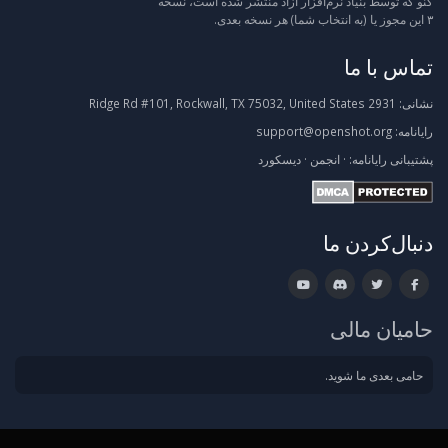
گنو که توسط بنیاد نرم‌افزار آزاد منتشر شده است، نسخه
۳ این مجوز یا (به انتخاب شما) هر نسخه بعدی.
تماس با ما
نشانی:
2931 Ridge Rd #101, Rockwall, TX 75032, United States
رایانامه:
support@openshot.org
پشتیبانی
رایانامه:
·
انجمن
·
دیسکورد
دنبال‌کردن ما
حامیان مالی
حامی بعدی ما شوید.