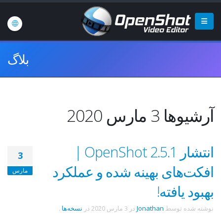
بلاگ
آرشیوها 3 مارس 2020
انتشار OpenShot 2.5.1 |
3
افکت‌های بهینه شده و عملکرد
مارس
بهبود یافته!
نوشته شده توسط
Jonathan
در
3 مارس 2020
در
نسخه‌ها
.