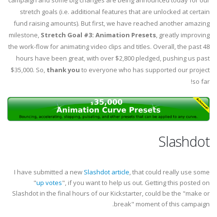
campaign and some big changes are being announced today for our
stretch goals (i.e. additional features that are unlocked at certain
fund raising amounts). But first, we have reached another amazing
milestone,
Stretch Goal #3: Animation Presets
, greatly improving
the work-flow for animating video clips and titles. Overall, the past 48
hours have been great, with over $2,800 pledged, pushing us past
$35,000. So,
thank you
to everyone who has supported our project
so far!
Slashdot
I have submitted a new
Slashdot article
, that could really use some
"
up votes
", if you want to help us out. Getting this posted on
Slashdot in the final hours of our Kickstarter, could be the "make or
break" moment of this campaign.