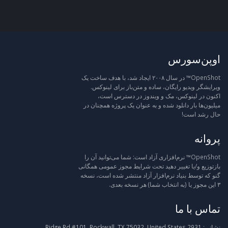
اوپن‌سورس
OpenShot™ در سال ۲۰۰۸ ایجاد شد، با هدف ساخت یک
ویرایشگر ویدیو رایگان، ساده و متن‌باز برای لینوکس.
اکنون در لینوکس، مک و ویندوز در دسترس است،
میلیون‌ها بار دانلود شده و به عنوان یک پروژه همچنان در
حال رشد است!
پروانه
OpenShot™ نرم‌افزاری آزاد است: شما می‌توانید آن را
بازتوزیع و/یا تغییر دهید تحت شرایط مجوز عمومی همگانی
گنو که توسط بنیاد نرم‌افزار آزاد منتشر شده است، نسخه
۳ این مجوز یا (به انتخاب شما) هر نسخه بعدی.
تماس با ما
نشانی:
2931 Ridge Rd #101, Rockwall, TX 75032, United States