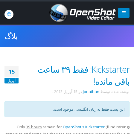
بلاگ
Kickstarter: فقط ۳۹ ساعت
15
باقی مانده!
آوریل
نوشته شده توسط
Jonathan
در
15 آوریل 2013
.
این پست فقط به زبان انگلیسی موجود است.
Only
39 hours
remain for
OpenShot's Kickstarter
(fund raising)