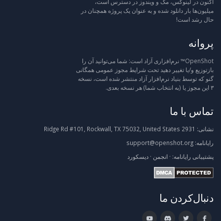
اکنون در لینوکس، مک و ویندوز در دسترس است،
میلیون‌ها بار دانلود شده و به عنوان یک پروژه همچنان در
حال رشد است!
پروانه
OpenShot™ نرم‌افزاری آزاد است: شما می‌توانید آن را
بازتوزیع و/یا تغییر دهید تحت شرایط مجوز عمومی همگانی
گنو که توسط بنیاد نرم‌افزار آزاد منتشر شده است، نسخه
۳ این مجوز یا (به انتخاب شما) هر نسخه بعدی.
تماس با ما
نشانی:
2931 Ridge Rd #101, Rockwall, TX 75032, United States
رایانامه:
support@openshot.org
پشتیبانی
رایانامه:
·
انجمن
·
دیسکورد
دنبال‌کردن ما