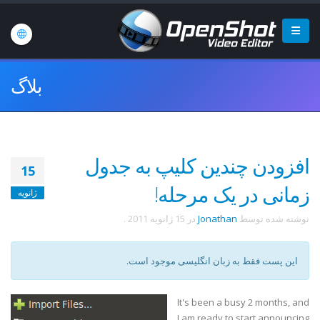
بلاگ
افزودن چندین کلیپ به جدول
15
زمانی در یک مرحله!
ژانویه
نوشته شده توسط
Jonathan
در
15 ژانویه 2011
.
این پست فقط به زبان انگلیسی موجود است.
It's been a busy 2 months, and
I am ready to start announcing