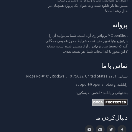
اکنون در لینوکس، مک و ویندوز در دسترس است،
میلیون‌ها بار دانلود شده و به عنوان یک پروژه همچنان در
حال رشد است!
پروانه
OpenShot™ نرم‌افزاری آزاد است: شما می‌توانید آن را
بازتوزیع و/یا تغییر دهید تحت شرایط مجوز عمومی همگانی
گنو که توسط بنیاد نرم‌افزار آزاد منتشر شده است، نسخه
۳ این مجوز یا (به انتخاب شما) هر نسخه بعدی.
تماس با ما
نشانی:
2931 Ridge Rd #101, Rockwall, TX 75032, United States
رایانامه:
support@openshot.org
پشتیبانی
رایانامه:
·
انجمن
·
دیسکورد
دنبال‌کردن ما