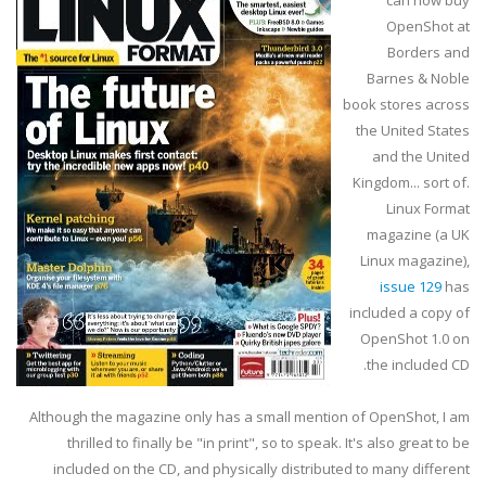
can now buy
OpenShot
at
Borders and
Barnes & Noble
book stores across
the United States
and the United
Kingdom... sort of.
Linux Format
magazine (a UK
Linux magazine),
issue 129
has
included a copy of
OpenShot
1.0 on
the included CD.
Although the magazine only has a small mention of
OpenShot
, I am
thrilled to finally be "in print", so to speak. It's also great to be
included on the CD, and physically distributed to many different