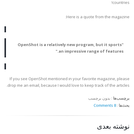
countries!
Here is a quote from the magazine:
OpenShot
is a relatively new program, but it sports
"
an impressive range of features."
If you see
OpenShot
mentioned in your favorite magazine, please
drop me an email, because I would love to keep track of the articles.
برچسب‌ها
:
بدون برچسب
بحث‌ها
:
8 Comments
نوشته بعدی