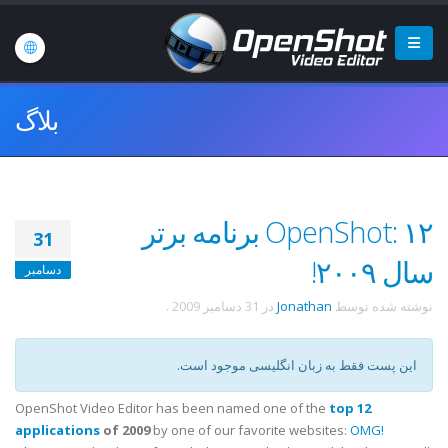
بلاگ
OpenShot: ۱۲ برنامه برتر
31
سال ۲۰۰۹!
دسامبر
نوشته شده توسط
Jonathan
در
31 دسامبر 2009
.
این پست فقط به زبان انگلیسی موجود است.
OpenShot Video Editor has been named one of the
top 12
applications
of 2009
by one of our favorite websites:
OMG!