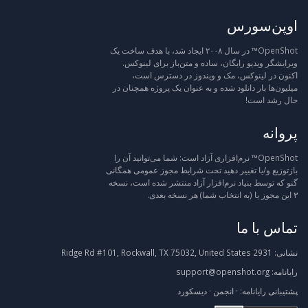
اوپن‌سورس
OpenShot™ در سال ۲۰۰۸ ایجاد شد، با هدف ساخت یک
ویرایشگر ویدیو رایگان، ساده و متن‌باز برای لینوکس.
اکنون در لینوکس، مک و ویندوز در دسترس است،
میلیون‌ها بار دانلود شده و به عنوان یک پروژه همچنان در
حال رشد است!
پروانه
OpenShot™ نرم‌افزاری آزاد است: شما می‌توانید آن را
بازتوزیع و/یا تغییر دهید تحت شرایط مجوز عمومی همگانی
گنو که توسط بنیاد نرم‌افزار آزاد منتشر شده است، نسخه
۳ این مجوز یا (به انتخاب شما) هر نسخه بعدی.
تماس با ما
نشانی:
2931 Ridge Rd #101, Rockwall, TX 75032, United States
رایانامه:
support@openshot.org
پشتیبانی
رایانامه:
·
انجمن
·
دیسکورد