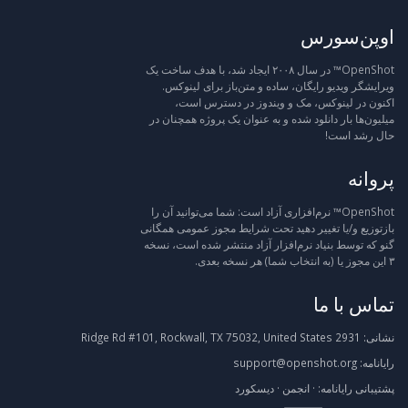
اوپن‌سورس
OpenShot™ در سال ۲۰۰۸ ایجاد شد، با هدف ساخت یک
ویرایشگر ویدیو رایگان، ساده و متن‌باز برای لینوکس.
اکنون در لینوکس، مک و ویندوز در دسترس است،
میلیون‌ها بار دانلود شده و به عنوان یک پروژه همچنان در
حال رشد است!
پروانه
OpenShot™ نرم‌افزاری آزاد است: شما می‌توانید آن را
بازتوزیع و/یا تغییر دهید تحت شرایط مجوز عمومی همگانی
گنو که توسط بنیاد نرم‌افزار آزاد منتشر شده است، نسخه
۳ این مجوز یا (به انتخاب شما) هر نسخه بعدی.
تماس با ما
نشانی:
2931 Ridge Rd #101, Rockwall, TX 75032, United States
رایانامه:
support@openshot.org
پشتیبانی
رایانامه:
·
انجمن
·
دیسکورد