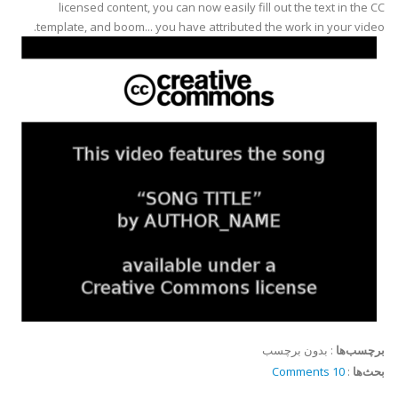
licensed content, you can now easily fill out the text in the CC
template, and boom... you have attributed the work in your video.
برچسب‌ها
:
بدون برچسب
بحث‌ها
:
10 Comments