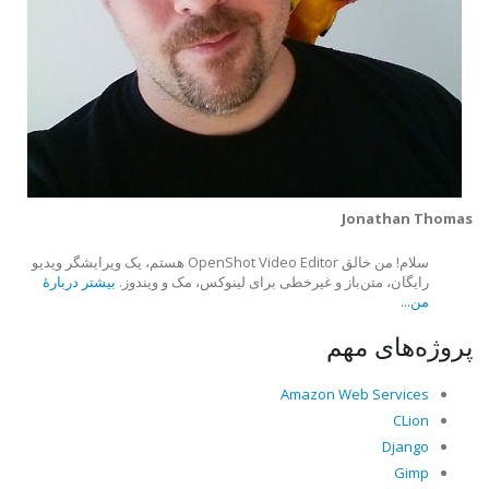
Jonathan Thomas
سلام! من خالق OpenShot Video Editor هستم، یک ویرایشگر ویدیو
رایگان، متن‌باز و غیرخطی برای لینوکس، مک و ویندوز.
بیشتر دربارهٔ
من...
پروژه‌های مهم
Amazon Web Services
CLion
Django
Gimp