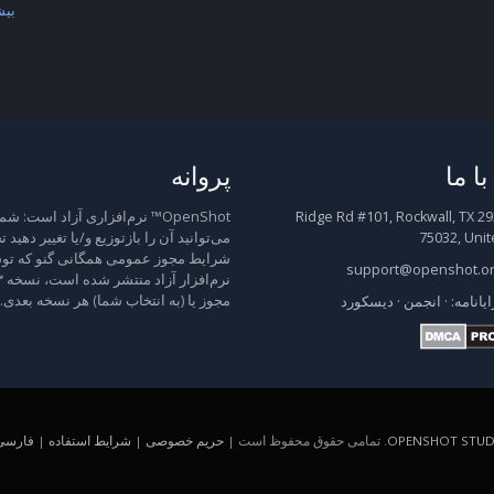
بیش
ا ما
پروانه
2931 Ridge Rd #101, Rockwall, TX
OpenShot™ نرم‌افزاری آزاد است: شم
75032, Unit
می‌توانید آن را بازتوزیع و/یا تغییر دهید 
شرایط مجوز عمومی همگانی گنو که توس
support@openshot.o
مجوز یا (به انتخاب شما) هر نسخه بعدی.
ایانامه:
·
انجمن
·
دیسکورد
OPENSHOT STUDI
. تمامی حقوق محفوظ است |
حریم خصوصی
|
شرایط استفاده
|
فارسی (A