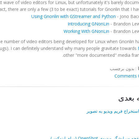
 wave of video editors for Linux, but unfortunately it's barely docum
act, there are only a few (3 to be exact) tutorials for Gnonlin that I ha
Using Gnonlin with GStreamer and Python
- Jono Bac
Introducing GNonLin
- Brandon Lew
Working With GNonLin
- Brandon Lew
the number of video editors being developed for Linux when Gnonlin h
gs). I can definitely understand why many people gravitate towards
other "more documented" media fra
:
بدون برچسب
0 Co
 بعدی
استخراج فریم ویدیو به تصویر
ایشگر ویدیوی OpenShot (برای لینوکس)