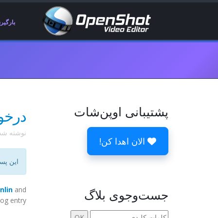
بارگیر
پشتیبانی اوپن‌شات
درخواس
نوشته ش
الان اهدا کن!
این پس
nlin
and
جست‌وجوی بلاگ
og entry.