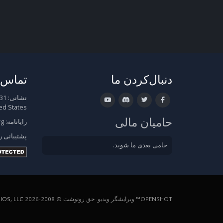
دنبال‌کردن ما
تماس ب
نشانی:
ed States
حامیان مالی
رایانامه:
rg
پشتیبانی
ر
حامی بعدی ما شوید.
OPENSHOT™ ویرایشگر ویدیو. حق رونوشت © 2008-2026
OS, LLC