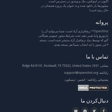
اکنون در لینوکس، مک و ویندوز در دسترس است،
میلیون‌ها بار دانلود شده و به عنوان یک پروژه همچنان در
حال رشد است!
پروانه
OpenShot™ نرم‌افزاری آزاد است: شما می‌توانید آن را
بازتوزیع و/یا تغییر دهید تحت شرایط مجوز عمومی همگانی
گنو که توسط بنیاد نرم‌افزار آزاد منتشر شده است، نسخه
۳ این مجوز یا (به انتخاب شما) هر نسخه بعدی.
تماس با ما
نشانی:
2931 Ridge Rd #101, Rockwall, TX 75032, United States
رایانامه:
support@openshot.org
پشتیبانی
رایانامه:
·
انجمن
·
دیسکورد
دنبال‌کردن ما