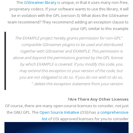
The
GStreamer
library
is unique, in that it uses many non-free,
proprietary
codecs
. If your software wants to use this library, it will
be in violation with the
GPL
(version 3). What does the
GStreamer
team recommend? They recommend adding an exception clause to
your
GPL
similar to this example:
The EXAMPLE project hereby grants permission for non-
GPL
"
compatible
GStreamer
plugins
to be used and distributed
together with
GStreamer
and
EXAMPLE
. This permission is
above and beyond the permissions granted by the
GPL
license
by which
EXAMPLE
is covered. If you modify this code, you
may extend this exception to your version of the code, but
you are not obligated to do so. If you do not wish to do so,
"
delete this exception statement from your version.
Are There Any Other Licenses?
Of course, there are many open-source licenses to consider, not just
the GNU
GPL
. The
Open Source Initiative
(
OSI
) has a
comprehensive
list
of
OSI
approved licenses for you to consider.