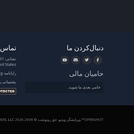
دنبال‌کردن ما
تماس ب
نشانی:
ed States
حامیان مالی
رایانامه:
rg
پشتیبانی
ر
حامی بعدی ما شوید.
OPENSHOT™ ویرایشگر ویدیو. حق رونوشت © 2008-2026
OS, LLC