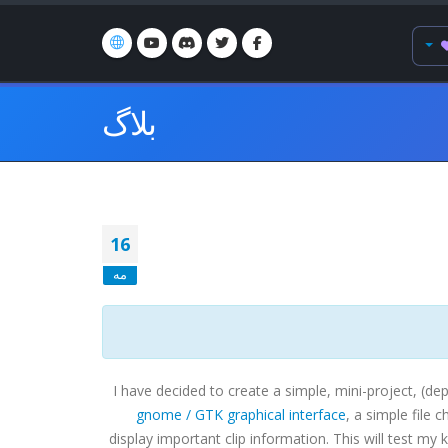
بلاگ
16
مه
I have decided to create a simple, mini-project, (dep
gnome /
GTK
graphical interface
, a simple file 
display important clip information. This will test m