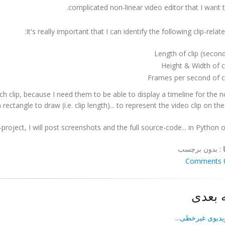
complicated non-linear video editor that I want t
It's really important that I can identify the following clip-relate
Length of clip (secon
Height & Width of c
Frames per second of c
h clip, because I need them to be able to display a timeline for the n
ctangle to draw (i.e. clip length)... to represent the video clip on the 
-project, I will post screenshots and the full source-code... in Python o
:
بدون برچسب
0 Co
 بعدی
دیوی غیرخطی...