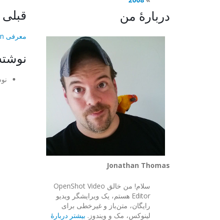
قبلی
دربارهٔ من
معرفی Gnonlin
نوشته
نوش
Jonathan Thomas
سلام! من خالق OpenShot Video
Editor هستم، یک ویرایشگر ویدیو
رایگان، متن‌باز و غیرخطی برای
لینوکس، مک و ویندوز.
بیشتر دربارهٔ