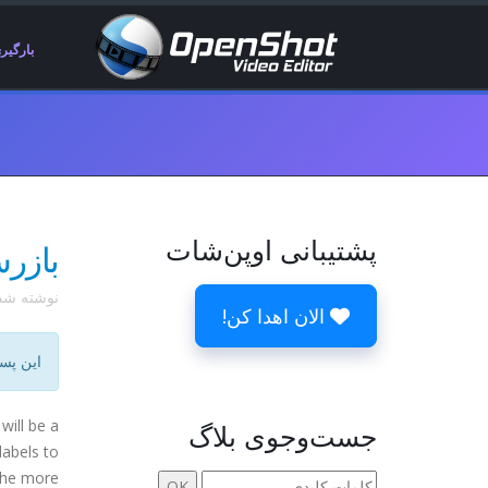
بارگیر
پشتیبانی اوپن‌شات
بازرس
نوشته ش
الان اهدا کن!
این پس
will be a
جست‌وجوی بلاگ
labels to
 the more