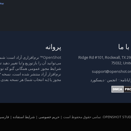
بیش
ا ما
پروانه
2931 Ridge Rd #101, Rockwall, TX
OpenShot™ نرم‌افزاری آزاد است: شم
75032, Unit
می‌توانید آن را بازتوزیع و/یا تغییر دهید 
شرایط مجوز عمومی همگانی گنو که توس
support@openshot.o
مجوز یا (به انتخاب شما) هر نسخه بعدی.
ایانامه:
·
انجمن
·
دیسکورد
OPENSHOT STUDI
. تمامی حقوق محفوظ است |
حریم خصوصی
|
شرایط استفاده
|
فارسی (A