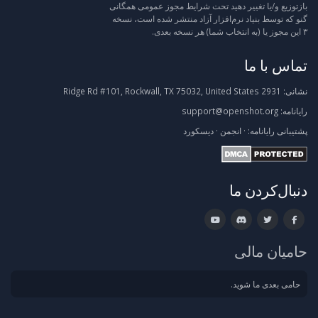
بازتوزیع و/یا تغییر دهید تحت شرایط مجوز عمومی همگانی
گنو که توسط بنیاد نرم‌افزار آزاد منتشر شده است، نسخه
۳ این مجوز یا (به انتخاب شما) هر نسخه بعدی.
تماس با ما
نشانی:
2931 Ridge Rd #101, Rockwall, TX 75032, United States
رایانامه:
support@openshot.org
پشتیبانی
رایانامه:
·
انجمن
·
دیسکورد
دنبال‌کردن ما
حامیان مالی
حامی بعدی ما شوید.