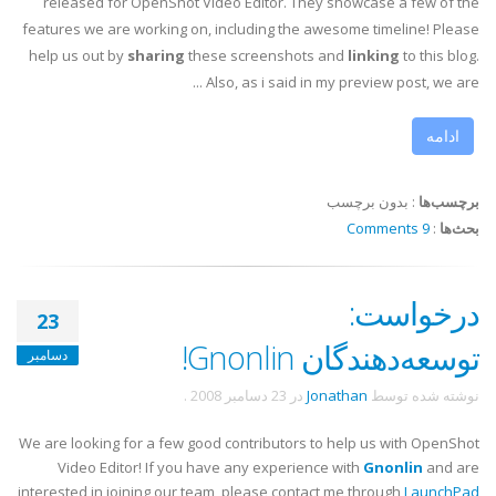
released for OpenShot Video Editor. They showcase a few of the
features we are working on, including the awesome timeline! Please
help us out by
sharing
these screenshots and
linking
to this blog.
Also, as i said in my preview post, we are ...
ادامه
برچسب‌ها
:
بدون برچسب
بحث‌ها
:
9 Comments
درخواست:
23
توسعه‌دهندگان Gnonlin!
دسامبر
نوشته شده توسط
Jonathan
در
23 دسامبر 2008
.
We are looking for a few good contributors to help us with OpenShot
Video Editor! If you have any experience with
Gnonlin
and are
interested in joining our team, please contact me through
LaunchPad