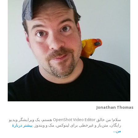
Jonathan Thomas
سلام! من خالق OpenShot Video Editor هستم، یک ویرایشگر ویدیو
رایگان، متن‌باز و غیرخطی برای لینوکس، مک و ویندوز.
بیشتر دربارهٔ
من...