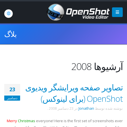
بلاگ
آرشیوها 2008
تصاویر صفحه ویرایشگر ویدیوی
23
OpenShot (برای لینوکس)
دسامبر
نوشته شده توسط
Jonathan
در
23 دسامبر 2008
.
Merry
Christmas
everyone! Here is the first set of screenshots ever