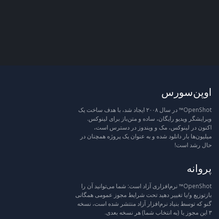
اوپن‌سورس
OpenShot™ در سال ۲۰۰۸ ایجاد شد، با هدف ساخت یک
ویرایشگر ویدیو رایگان، ساده و متن‌باز برای لینوکس.
اکنون در لینوکس، مک و ویندوز در دسترس است،
میلیون‌ها بار دانلود شده و به عنوان یک پروژه همچنان در
حال رشد است!
پروانه
OpenShot™ نرم‌افزاری آزاد است: شما می‌توانید آن را
بازتوزیع و/یا تغییر دهید تحت شرایط مجوز عمومی همگانی
گنو که توسط بنیاد نرم‌افزار آزاد منتشر شده است، نسخه
۳ این مجوز یا (به انتخاب شما) هر نسخه بعدی.