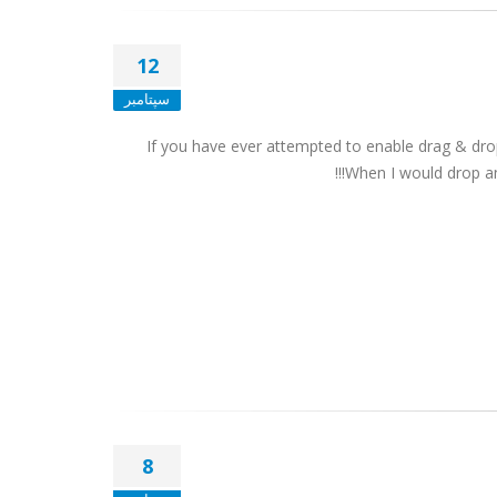
12
سپتامبر
If you have ever attempted to enable drag & dr
When I would drop an i
8