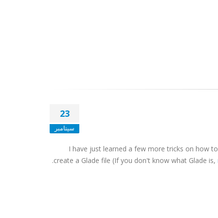
23
سپتامبر
I have just learned a few more tricks on how t
), the next step is to create the Python code to load the Glade file (i.e.
create a Glade file (If you don't know what Glade is,