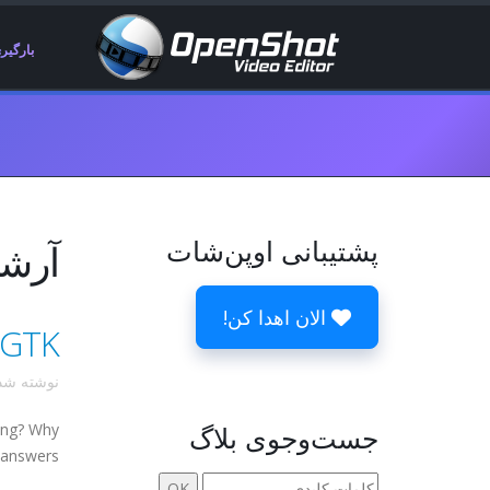
بارگیر
پشتیبانی اوپن‌شات
آرشیوه
الان اهدا کن!
GTK، پایتون و کشیدن و رها کردن - بازنگری
نوشته ش
جست‌وجوی بلاگ
king? Why
 answers.