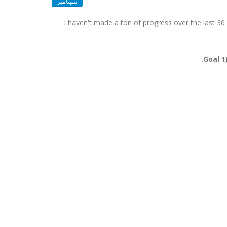
سپتامبر
I haven't made a ton of progress over the last 30
Goal 1