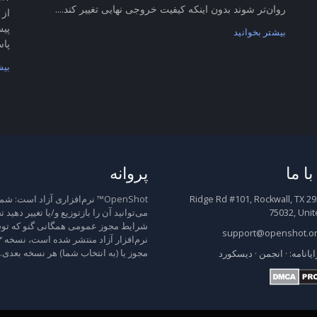
روان‌تر شوند بدون اینکه کیفیت خروجی نهایی تغییر کند....
از 
پیش
بیشتر بخوانید
پاس
بیش
ا ما
پروانه
2931 Ridge Rd #101, Rockwall, TX
OpenShot™ نرم‌افزاری آزاد است: شم
75032, Unit
می‌توانید آن را بازتوزیع و/یا تغییر دهید 
شرایط مجوز عمومی همگانی گنو که توس
support@openshot.o
مجوز یا (به انتخاب شما) هر نسخه بعدی.
ایانامه:
·
انجمن
·
دیسکورد