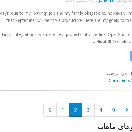
ده توسط
Jonathan
در
8 سپتامبر 2008
.
 days, due to my "paying" job and my family obligations, however, I'
that September will be more productive. Here are my goals for S
)
Finish integrating my smaller test projects into the final OpenShot c
Goal 2)
Complete th
:
بدون برچسب
2 Co
1
2
3
4
9
های ماهانه