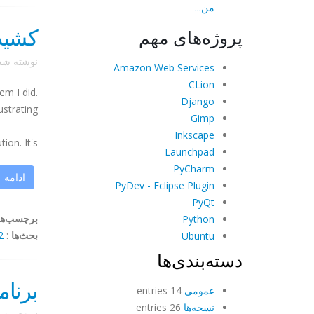
من...
کشیدن و
پروژه‌های مهم
نوشته ش
Amazon Web Services
CLion
em I did.
Django
rating!!!
Gimp
Inkscape
 It's ...
Launchpad
PyCharm
ادامه
PyDev - Eclipse Plugin
PyQt
برچسب‌ها
Python
بحث‌ها
:
mments
Ubuntu
دسته‌بندی‌ها
برنام
عمومی
14 entries
نسخه‌ها
26 entries