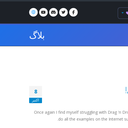
بلاگ
8
اکتبر
Once again I find myself struggling with Drag 'n D
do all the examples on the Internet s