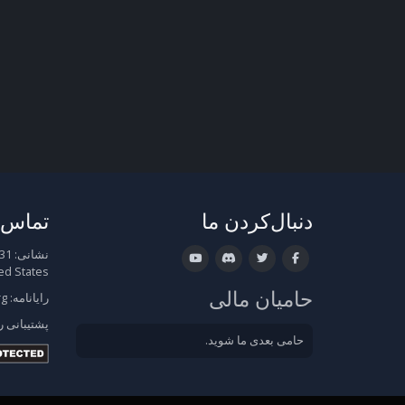
دنبال‌کردن ما
تماس ب
نشانی:
ed States
حامیان مالی
رایانامه:
rg
پشتیبانی
ر
حامی بعدی ما شوید.