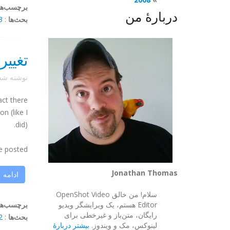
برچسب‌ها
دربارهٔ من
بحث‌ها
:
mments
تغییر
نوشته ش
act there
n (like I
did).
 posted ...
Jonathan Thomas
ادامه
سلام! من خالق OpenShot Video
Editor هستم، یک ویرایشگر ویدیو
برچسب‌ها
رایگان، متن‌باز و غیرخطی برای
بحث‌ها
:
mments
لینوکس، مک و ویندوز.
بیشتر دربارهٔ