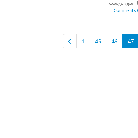
:
بدون برچسب
0 Co
1
45
46
47