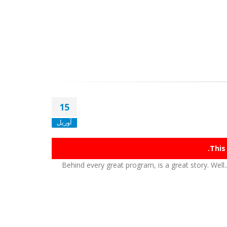
15
آوریل
This
Behind every great program, is a great story. Well...