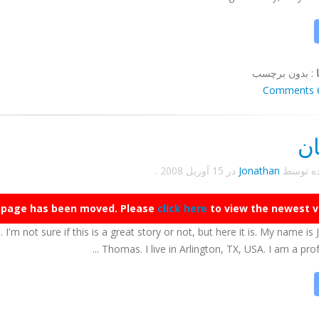
:
بدون برچسب
6 Co
ان
ده توسط
Jonathan
در
15 آوریل 2008
.
 page has been moved. Please
click here
to view the newest ve
 I'm not sure if this is a great story or not, but here it is. My name is
Thomas. I live in Arlington, TX, USA. I am a profes