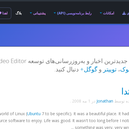
ی
امکانات
رابط برنامه‌نویسی (API)
پشتیبانی
بلاگ
اهدا
وک
،
توییتر
و
گوگل+
دنبال کنید.
دا
ده توسط
Jonathan
در
1 مه 2008
.
orld of Linux (
Ubuntu
7 to be specific). It was a beautiful place. It ha
rce software to enjoy. Life was good. It wasn't too long before I not
something was very, very wrong