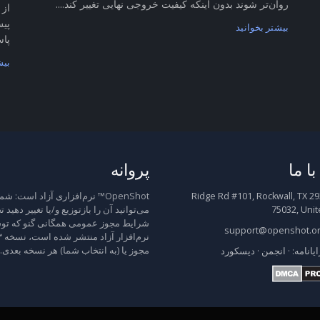
روان‌تر شوند بدون اینکه کیفیت خروجی نهایی تغییر کند....
از 
پیش
بیشتر بخوانید
پاس
بیش
ا ما
پروانه
2931 Ridge Rd #101, Rockwall, TX
OpenShot™ نرم‌افزاری آزاد است: شم
75032, Unit
می‌توانید آن را بازتوزیع و/یا تغییر دهید 
شرایط مجوز عمومی همگانی گنو که توس
support@openshot.o
مجوز یا (به انتخاب شما) هر نسخه بعدی.
ایانامه:
·
انجمن
·
دیسکورد