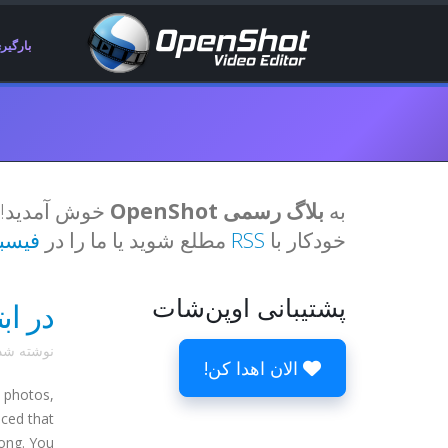
بارگیر
به
بلاگ رسمی OpenShot
خودکار با
RSS
مطلع شوید یا ما را در
فیسب
پشتیبانی اوپن‌شات
در ابت
نوشته ش
الان اهدا کن!
d photos,
iced that
. You ...