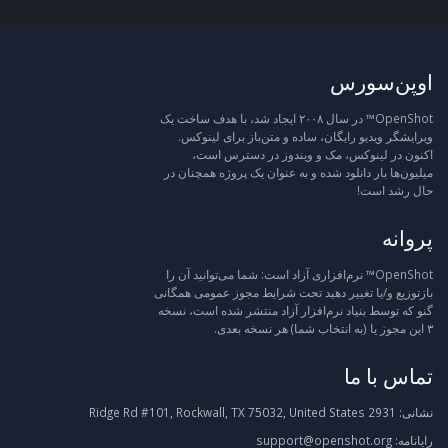
اوپن‌سورس
OpenShot™ در سال ۲۰۰۸ ایجاد شد، با هدف ساخت یک
ویرایشگر ویدیو رایگان، ساده و متن‌باز برای لینوکس.
اکنون در لینوکس، مک و ویندوز در دسترس است،
میلیون‌ها بار دانلود شده و به عنوان یک پروژه همچنان در
حال رشد است!
پروانه
OpenShot™ نرم‌افزاری آزاد است: شما می‌توانید آن را
بازتوزیع و/یا تغییر دهید تحت شرایط مجوز عمومی همگانی
گنو که توسط بنیاد نرم‌افزار آزاد منتشر شده است، نسخه
۳ این مجوز یا (به انتخاب شما) هر نسخه بعدی.
تماس با ما
نشانی:
2931 Ridge Rd #101, Rockwall, TX 75032, United States
رایانامه:
support@openshot.org