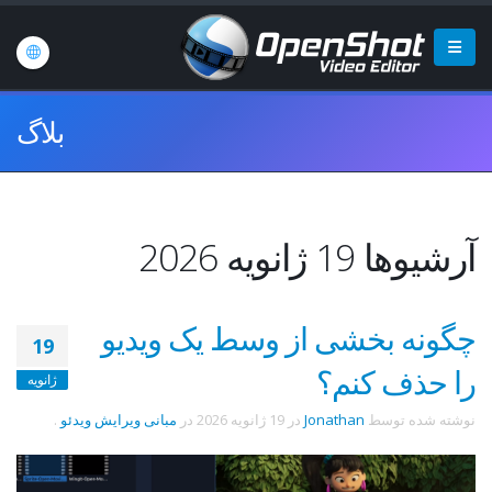
بلاگ
آرشیوها 19 ژانویه 2026
چگونه بخشی از وسط یک ویدیو
19
را حذف کنم؟
ژانویه
نوشته شده توسط
Jonathan
در
19 ژانویه 2026
در
مبانی ویرایش ویدئو
.