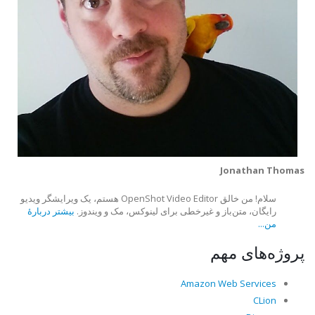
Jonathan Thomas
سلام! من خالق OpenShot Video Editor هستم، یک ویرایشگر ویدیو
رایگان، متن‌باز و غیرخطی برای لینوکس، مک و ویندوز.
بیشتر دربارهٔ
من...
پروژه‌های مهم
Amazon Web Services
CLion