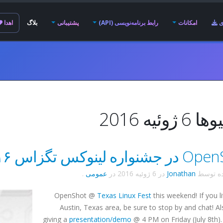
ی
امکانات
رابط برنامه‌نویسی (API)
پشتیبانی
بلاگ
اهدا
ژوئیه 2016
واره لینوکس تگزاس ۲۰۱۶
ده توسط
Jonathan
در
6 ژوئیه 2016
در
عمومی
.
OpenShot @
Texas Linux Fest
this weekend! If you li
Austin, Texas area, be sure to stop by and chat! Also
giving a
presentation/demo
@ 4 PM on Friday (July 8th)