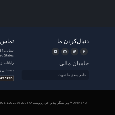
دنبال‌کردن ما
تماس ب
نشانی:
ed States
حامیان مالی
رایانامه:
rg
پشتیبانی
ر
حامی بعدی ما شوید.
OPENSHOT™ ویرایشگر ویدیو. حق رونوشت © 2008-2026
OS, LLC