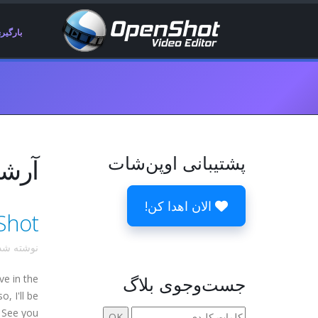
بارگیر
پشتیبانی اوپن‌شات
آرشیوها 6 
الان اهدا کن!
OpenShot در جشن
نوشته ش
جست‌وجوی بلاگ
ve in the
, I'll be
. See you