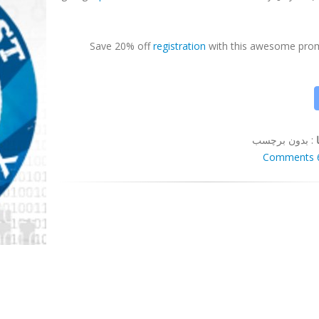
Save 20% off
registration
with this awesome pro
:
بدون برچسب
6 Co