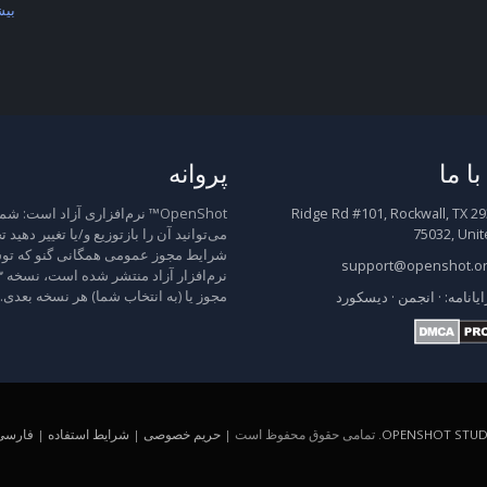
بیش
ا ما
پروانه
2931 Ridge Rd #101, Rockwall, TX
OpenShot™ نرم‌افزاری آزاد است: شم
75032, Unit
می‌توانید آن را بازتوزیع و/یا تغییر دهید 
شرایط مجوز عمومی همگانی گنو که توس
support@openshot.o
مجوز یا (به انتخاب شما) هر نسخه بعدی.
ایانامه:
·
انجمن
·
دیسکورد
OPENSHOT STUDI
. تمامی حقوق محفوظ است |
حریم خصوصی
|
شرایط استفاده
|
فارسی (A