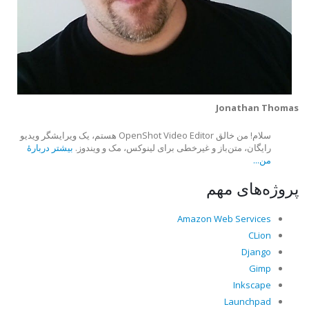
Jonathan Thomas
سلام! من خالق OpenShot Video Editor هستم، یک ویرایشگر ویدیو
رایگان، متن‌باز و غیرخطی برای لینوکس، مک و ویندوز.
بیشتر دربارهٔ
من...
پروژه‌های مهم
Amazon Web Services
CLion
Django
Gimp
Inkscape
Launchpad