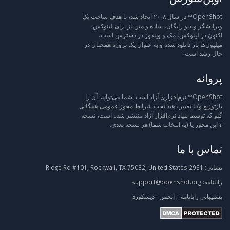
OpenShot™ در سال ۲۰۰۸ ایجاد شد، با هدف ساخت یک
ویرایشگر ویدیو رایگان، ساده و متن‌باز برای لینوکس.
اکنون در لینوکس، مک و ویندوز در دسترس است،
میلیون‌ها بار دانلود شده و به عنوان یک پروژه همچنان در
حال رشد است!
پروانه
OpenShot™ نرم‌افزاری آزاد است: شما می‌توانید آن را
بازتوزیع و/یا تغییر دهید تحت شرایط مجوز عمومی همگانی
گنو که توسط بنیاد نرم‌افزار آزاد منتشر شده است، نسخه
۳ این مجوز یا (به انتخاب شما) هر نسخه بعدی.
تماس با ما
نشانی:
2931 Ridge Rd #101, Rockwall, TX 75032, United States
رایانامه:
support@openshot.org
پشتیبانی
رایانامه:
·
انجمن
·
دیسکورد