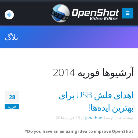
بلاگ
آرشیوها فوریه 2014
اهدای فلش USB برای
28
بهترین ایده‌ها!
فوریه
نوشته شده توسط
Jonathan
در
28 فوریه 2014
.
Do you have an amazing idea to improve OpenShot?