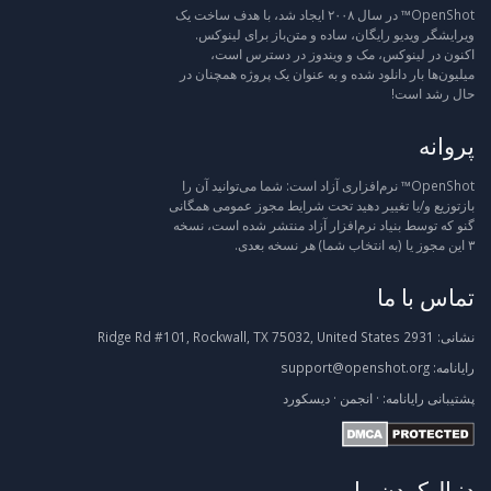
OpenShot™ در سال ۲۰۰۸ ایجاد شد، با هدف ساخت یک
ویرایشگر ویدیو رایگان، ساده و متن‌باز برای لینوکس.
اکنون در لینوکس، مک و ویندوز در دسترس است،
میلیون‌ها بار دانلود شده و به عنوان یک پروژه همچنان در
حال رشد است!
پروانه
OpenShot™ نرم‌افزاری آزاد است: شما می‌توانید آن را
بازتوزیع و/یا تغییر دهید تحت شرایط مجوز عمومی همگانی
گنو که توسط بنیاد نرم‌افزار آزاد منتشر شده است، نسخه
۳ این مجوز یا (به انتخاب شما) هر نسخه بعدی.
تماس با ما
نشانی:
2931 Ridge Rd #101, Rockwall, TX 75032, United States
رایانامه:
support@openshot.org
پشتیبانی
رایانامه:
·
انجمن
·
دیسکورد
دنبال‌کردن ما