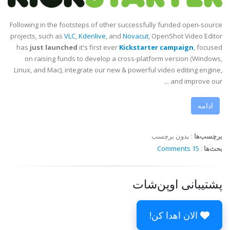
Following in the footsteps of other successfully funded open-source
projects, such as
VLC
,
Kdenlive
, and
Novacut
, OpenShot Video Editor
has
just launched
it's first ever
Kickstarter campaign
, focused
on raising funds to develop a cross-platform version (Windows,
Linux, and Mac), integrate our new & powerful video editing engine,
and improve our ...
ادامه
برچسب‌ها
:
بدون برچسب
بحث‌ها
:
15 Comments
پشتیبانی اوپن‌شات
الان اهدا کن!