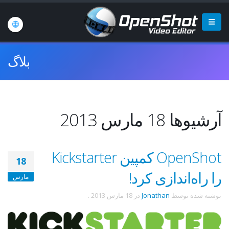
بلاگ
آرشیوها 18 مارس 2013
OpenShot کمپین Kickstarter
18
را راه‌اندازی کرد!
مارس
نوشته شده توسط
Jonathan
در
18 مارس 2013
.