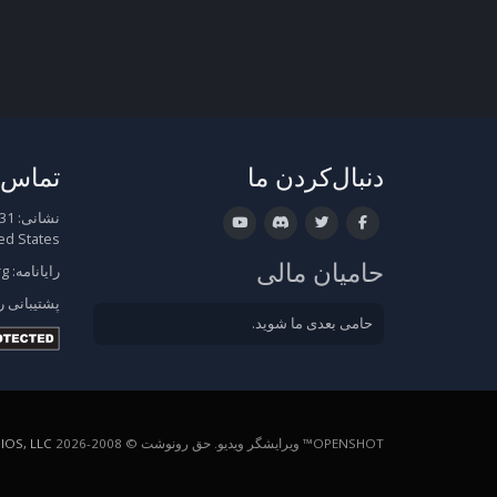
دنبال‌کردن ما
تماس ب
نشانی:
ed States
حامیان مالی
رایانامه:
rg
پشتیبانی
ر
حامی بعدی ما شوید.
OPENSHOT™ ویرایشگر ویدیو. حق رونوشت © 2008-2026
OS, LLC