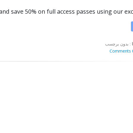
nd save 50% on full access passes using our exclus
:
بدون برچسب
0 Co