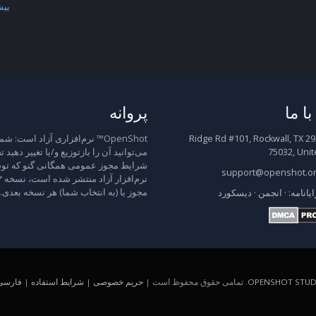
بیش
ا ما
پروانه
2931 Ridge Rd #101, Rockwall, TX
OpenShot™ نرم‌افزاری آزاد است: شم
75032, Unit
می‌توانید آن را بازتوزیع و/یا تغییر دهید 
شرایط مجوز عمومی همگانی گنو که توس
support@openshot.o
مجوز یا (به انتخاب شما) هر نسخه بعدی.
ایانامه:
·
انجمن
·
دیسکورد
OPENSHOT STUDI
. تمامی حقوق محفوظ است |
حریم خصوصی
|
شرایط استفاده
|
فارسی (A