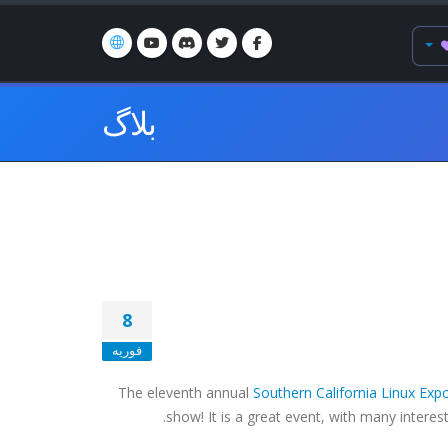
بلاگ
8
فوریه
The eleventh annual
Southern California Linux Exp
show! It is a great event, with many intere