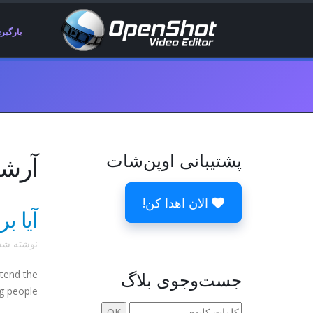
بارگیر
پشتیبانی اوپن‌شات
آرشیوها 8 
الان اهدا کن!
آیا برای CALE 11x
نوشته ش
جست‌وجوی بلاگ
tend the
g people.