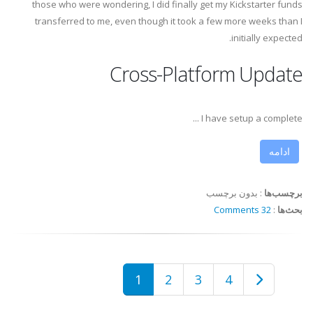
those who were wondering, I did finally get my Kickstarter funds
transferred to me, even though it took a few more weeks than I
initially expected.
Cross-Platform Update
I have setup a complete ...
ادامه
برچسب‌ها
:
بدون برچسب
بحث‌ها
:
32 Comments
1
2
3
4