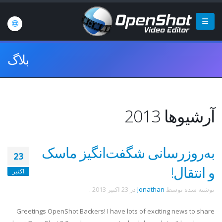
بلاگ
آرشیوها 2013
به‌روزرسانی شگفت‌انگیز ماسک
23
و انتقال!
اکتبر
نوشته شده توسط
Jonathan
در
23 اکتبر 2013
.
Greetings OpenShot Backers! I have lots of exciting news to share