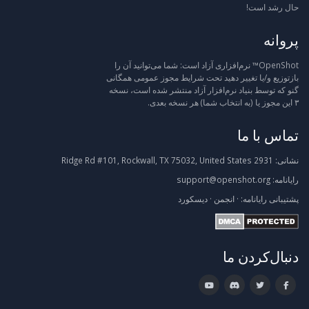
حال رشد است!
پروانه
OpenShot™ نرم‌افزاری آزاد است: شما می‌توانید آن را
بازتوزیع و/یا تغییر دهید تحت شرایط مجوز عمومی همگانی
گنو که توسط بنیاد نرم‌افزار آزاد منتشر شده است، نسخه
۳ این مجوز یا (به انتخاب شما) هر نسخه بعدی.
تماس با ما
نشانی:
2931 Ridge Rd #101, Rockwall, TX 75032, United States
رایانامه:
support@openshot.org
پشتیبانی
رایانامه:
·
انجمن
·
دیسکورد
دنبال‌کردن ما