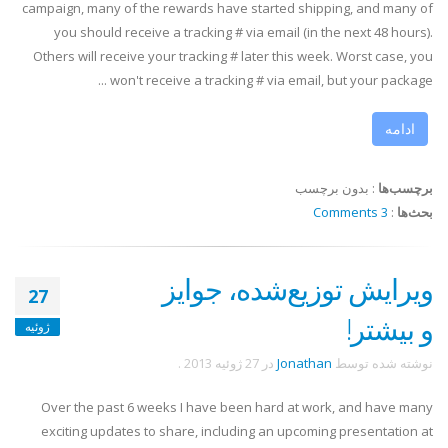
campaign, many of the rewards have started shipping, and many of
you should receive a tracking # via email (in the next 48 hours).
Others will receive your tracking # later this week. Worst case, you
won't receive a tracking # via email, but your package ...
ادامه
برچسب‌ها
:
بدون برچسب
بحث‌ها
:
3 Comments
ویرایش توزیع‌شده، جوایز
27
و بیشتر!
ژوئیه
نوشته شده توسط
Jonathan
در
27 ژوئیه 2013
.
Over the past 6 weeks I have been hard at work, and have many
exciting updates to share, including an upcoming presentation at