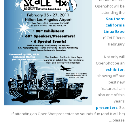
OpenShot
will be
attending the
Southern
California
Linux Expo
(SCALE 9x) in
February!
Not only will
OpenShot
be an
exhibitor
,
showing off our
best new
features, I am
also one of this
year's
presenters
. So,
if attending an
OpenShot
presentation sounds fun (and it will be)
please ...