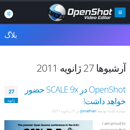
بلاگ
آرشیوها 27 ژانویه 2011
OpenShot در SCALE 9x حضور
27
خواهد داشت!
ژانویه
نوشته شده توسط
Jonathan
در
27 ژانویه 2011
.
I am proud to
announce that