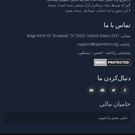
گنو که توسط بنیاد نرم‌افزار آزاد منتشر شده است، نسخه
۳ این مجوز یا (به انتخاب شما) هر نسخه بعدی.
تماس با ما
نشانی:
2931 Ridge Rd #101, Rockwall, TX 75032, United States
رایانامه:
support@openshot.org
پشتیبانی
رایانامه:
·
انجمن
·
دیسکورد
دنبال‌کردن ما
حامیان مالی
حامی بعدی ما شوید.