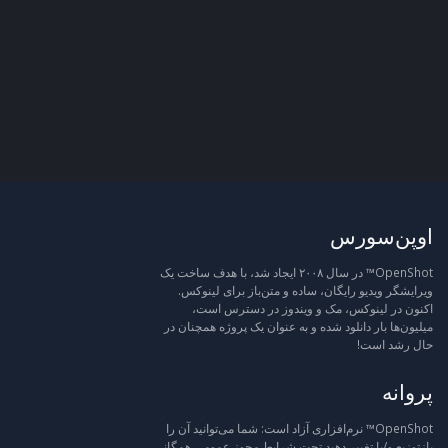
اوپن‌سورس
OpenShot™ در سال ۲۰۰۸ ایجاد شد، با هدف ساخت یک
ویرایشگر ویدیو رایگان، ساده و متن‌باز برای لینوکس.
اکنون در لینوکس، مک و ویندوز در دسترس است،
میلیون‌ها بار دانلود شده و به عنوان یک پروژه همچنان در
حال رشد است!
پروانه
OpenShot™ نرم‌افزاری آزاد است: شما می‌توانید آن را
بازتوزیع و/یا تغییر دهید تحت شرایط مجوز عمومی همگانی