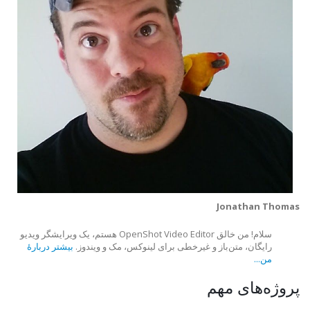
Jonathan Thomas
سلام! من خالق OpenShot Video Editor هستم، یک ویرایشگر ویدیو
رایگان، متن‌باز و غیرخطی برای لینوکس، مک و ویندوز.
بیشتر دربارهٔ
من...
پروژه‌های مهم