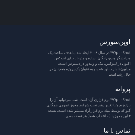
اوپن‌سورس
OpenShot™ در سال ۲۰۰۸ ایجاد شد، با هدف ساخت یک
ویرایشگر ویدیو رایگان، ساده و متن‌باز برای لینوکس.
اکنون در لینوکس، مک و ویندوز در دسترس است،
میلیون‌ها بار دانلود شده و به عنوان یک پروژه همچنان در
حال رشد است!
پروانه
OpenShot™ نرم‌افزاری آزاد است: شما می‌توانید آن را
بازتوزیع و/یا تغییر دهید تحت شرایط مجوز عمومی همگانی
گنو که توسط بنیاد نرم‌افزار آزاد منتشر شده است، نسخه
۳ این مجوز یا (به انتخاب شما) هر نسخه بعدی.
تماس با ما