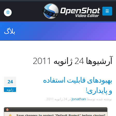
بلاگ
آرشیوها 24 ژانویه 2011
بهبودهای قابلیت استفاده
24
و پایداری!
ژانویه
نوشته شده توسط
Jonathan
در
24 ژانویه 2011
.