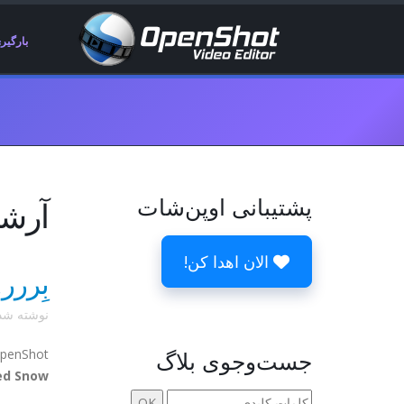
بارگیر
پشتیبانی اوپن‌شات
آرشیوها 22
الان اهدا کن!
بِررر
نوشته ش
جست‌وجوی بلاگ
 OpenShot
ed Snow