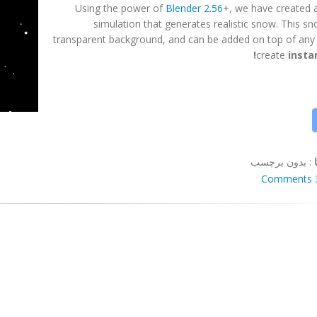
Using the power of
Blender 2.56
+, we have created a
simulation that generates realistic snow. This s
transparent background, and can be added on top of any 
create
insta
:
بدون برچسب
3 Co