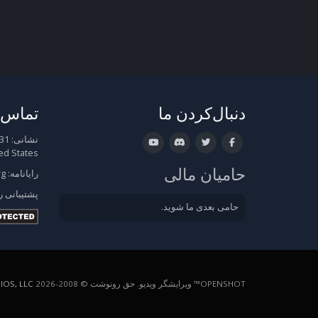
دنبال‌کردن ما
تماس ب
نشانی:
ed States
حامیان مالی
رایانامه:
rg
پشتیبانی
ر
حامی بعدی ما شوید.
OPENSHOT™ ویرایشگر ویدیو. حق رونوشت © 2008-2026
OS, LLC