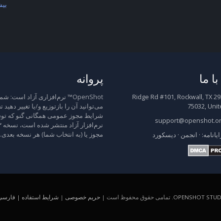
بیش
ا ما
پروانه
2931 Ridge Rd #101, Rockwall, TX
OpenShot™ نرم‌افزاری آزاد است: شم
75032, Unit
می‌توانید آن را بازتوزیع و/یا تغییر دهید 
شرایط مجوز عمومی همگانی گنو که توس
support@openshot.o
مجوز یا (به انتخاب شما) هر نسخه بعدی.
ایانامه:
·
انجمن
·
دیسکورد
OPENSHOT STUDI
. تمامی حقوق محفوظ است |
حریم خصوصی
|
شرایط استفاده
|
فارسی (A