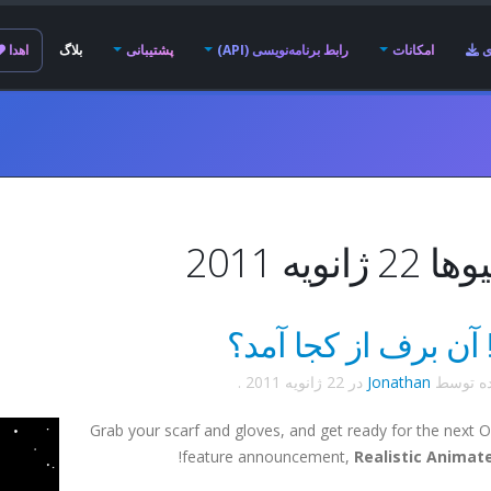
ی
امکانات
رابط برنامه‌نویسی (API)
پشتیبانی
بلاگ
اهدا
 ژانویه 2011
! آن برف از کجا آمد؟
ده توسط
Jonathan
در
22 ژانویه 2011
.
Grab your scarf and gloves, and get ready for the next
!
feature announcement,
Realistic Animat