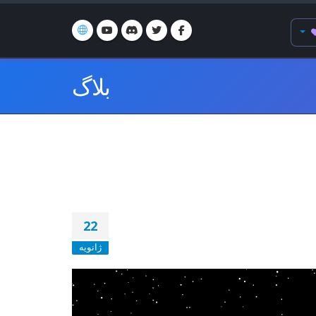
بلاگ
22
ژانویه