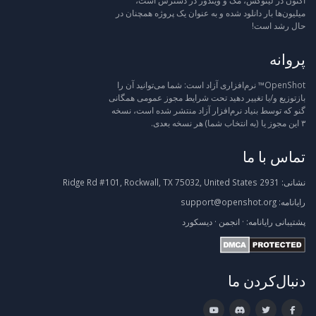
اکنون در لینوکس، مک و ویندوز در دسترس است،
میلیون‌ها بار دانلود شده و به عنوان یک پروژه همچنان در
حال رشد است!
پروانه
OpenShot™ نرم‌افزاری آزاد است: شما می‌توانید آن را
بازتوزیع و/یا تغییر دهید تحت شرایط مجوز عمومی همگانی
گنو که توسط بنیاد نرم‌افزار آزاد منتشر شده است، نسخه
۳ این مجوز یا (به انتخاب شما) هر نسخه بعدی.
تماس با ما
نشانی:
2931 Ridge Rd #101, Rockwall, TX 75032, United States
رایانامه:
support@openshot.org
پشتیبانی
رایانامه:
·
انجمن
·
دیسکورد
دنبال‌کردن ما