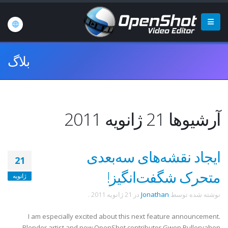
بلاگ
آرشیوها 21 ژانویه 2011
ایجاد نقشه‌های سه‌بعدی
21
متحرک شگفت‌انگیز!
ژانویه
نوشته شده توسط
Jonathan
در
21 ژانویه 2011
.
I am especially excited about this next feature announcement.
Blender artist and now OpenShot contributor Gwen Bulleryahen