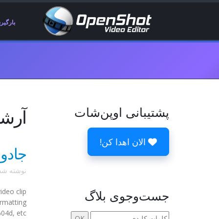
بارگیر
پشتیبانی اوپن‌شات
آرشیوها 19
الان اهدا کن!
جادوی
نوشته ش
ideo clip
جست‌وجوی بلاگ
ormatting
d, etc...