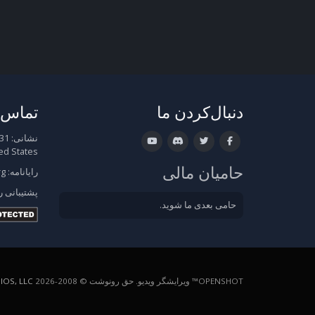
دنبال‌کردن ما
تماس ب
نشانی:
ed States
حامیان مالی
رایانامه:
rg
پشتیبانی
ر
حامی بعدی ما شوید.
OPENSHOT™ ویرایشگر ویدیو. حق رونوشت © 2008-2026
OS, LLC