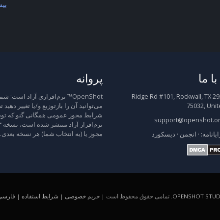
بیش
ا ما
پروانه
2931 Ridge Rd #101, Rockwall, TX
OpenShot™ نرم‌افزاری آزاد است: شم
75032, Unit
می‌توانید آن را بازتوزیع و/یا تغییر دهید 
شرایط مجوز عمومی همگانی گنو که توس
support@openshot.o
مجوز یا (به انتخاب شما) هر نسخه بعدی.
ایانامه:
·
انجمن
·
دیسکورد
OPENSHOT STUDI
. تمامی حقوق محفوظ است |
حریم خصوصی
|
شرایط استفاده
|
فارسی (A