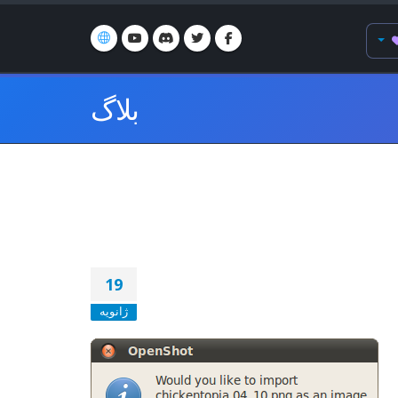
بلاگ
19
ژانویه