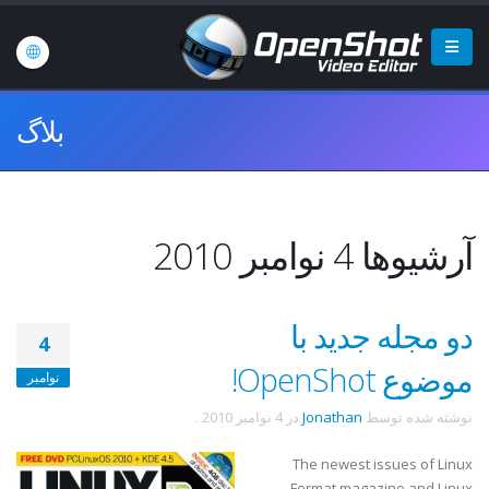
بلاگ
آرشیوها 4 نوامبر 2010
دو مجله جدید با
4
موضوع OpenShot!
نوامبر
نوشته شده توسط
Jonathan
در
4 نوامبر 2010
.
The newest issues of Linux
Format magazine and Linux