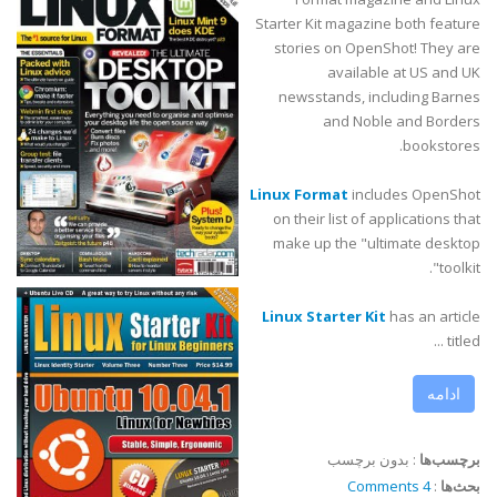
Starter Kit magazine both feature
stories on OpenShot! They are
available at US and UK
newsstands, including Barnes
and Noble and Borders
bookstores.
Linux Format
includes OpenShot
on their list of applications that
make up the "ultimate desktop
toolkit".
Linux Starter Kit
has an article
titled ...
ادامه
برچسب‌ها
:
بدون برچسب
بحث‌ها
:
4 Comments