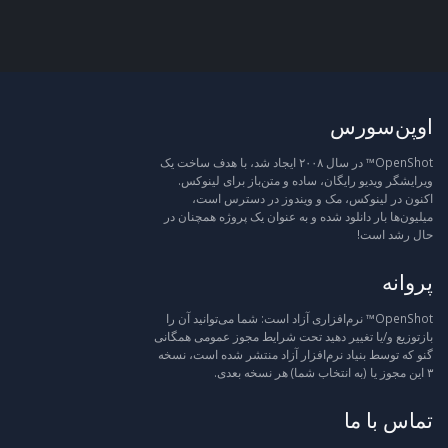
اوپن‌سورس
OpenShot™ در سال ۲۰۰۸ ایجاد شد، با هدف ساخت یک
ویرایشگر ویدیو رایگان، ساده و متن‌باز برای لینوکس.
اکنون در لینوکس، مک و ویندوز در دسترس است،
میلیون‌ها بار دانلود شده و به عنوان یک پروژه همچنان در
حال رشد است!
پروانه
OpenShot™ نرم‌افزاری آزاد است: شما می‌توانید آن را
بازتوزیع و/یا تغییر دهید تحت شرایط مجوز عمومی همگانی
گنو که توسط بنیاد نرم‌افزار آزاد منتشر شده است، نسخه
۳ این مجوز یا (به انتخاب شما) هر نسخه بعدی.
تماس با ما