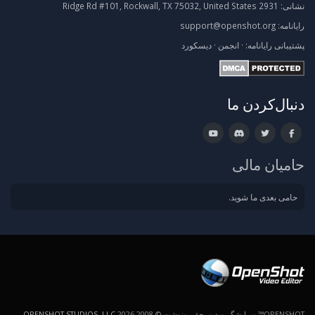
نشانی:
2931 Ridge Rd #101, Rockwall, TX 75032, United States
رایانامه:
support@openshot.org
پشتیبانی
رایانامه:
·
انجمن
·
دیسکورد
دنبال‌کردن ما
حامیان مالی
حامی بعدی ما شوید.
OPENSHOT™ ویرایشگر ویدیو. حق رونوشت © 2008-2026
OPENSHOT STUDIOS, LLC
.