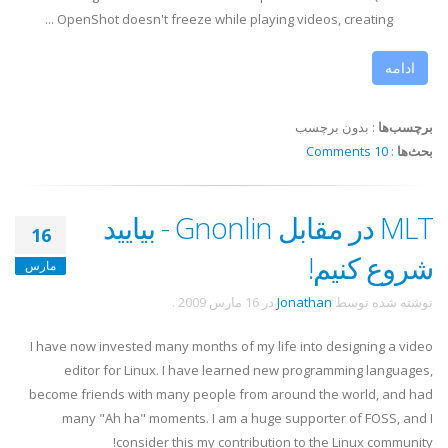
OpenShot doesn't freeze while playing videos, creating ...
ادامه
برچسب‌ها
:
بدون برچسب
بحث‌ها
:
10 Comments
MLT در مقابل Gnonlin - بیایید
16
شروع کنیم!
مارس
نوشته شده توسط
Jonathan
در
16 مارس 2009
.
I have now invested many months of my life into designing a video
editor for Linux. I have learned new programming languages,
become friends with many people from around the world, and had
many "Ah ha" moments. I am a huge supporter of FOSS, and I
consider this my contribution to the Linux community!