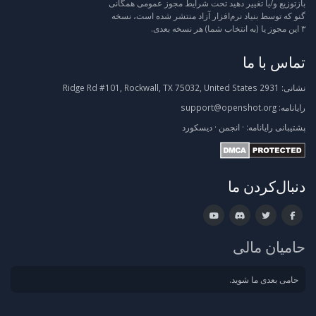
بازتوزیع و/یا تغییر دهید تحت شرایط مجوز عمومی همگانی
گنو که توسط بنیاد نرم‌افزار آزاد منتشر شده است، نسخه
۳ این مجوز یا (به انتخاب شما) هر نسخه بعدی.
تماس با ما
نشانی:
2931 Ridge Rd #101, Rockwall, TX 75032, United States
رایانامه:
support@openshot.org
پشتیبانی
رایانامه:
·
انجمن
·
دیسکورد
دنبال‌کردن ما
حامیان مالی
حامی بعدی ما شوید.