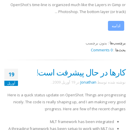
OpenShot's time-line is organized much like the Layers in Gimp or
Photoshop. The bottom layer (or track) ...
ادامه
برچسب‌ها
:
بدون برچسب
بحث‌ها
:
0 Comments
کارها در حال پیشرفت است!
19
نوشته شده توسط
Jonathan
در
19 آوریل 2009
.
آوریل
Here is a quick status update on OpenShot. Things are progressing
nicely. The code is really shaping up, and I am making very good
progress. Here are few of the recent changes:
MLT framework has been integrated
A threading framework has been setup to work with MLT (so