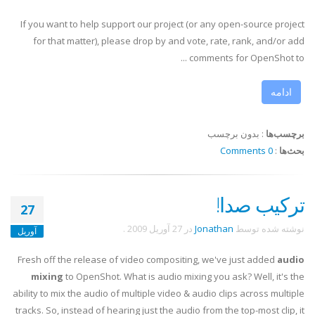
If you want to help support our project (or any open-source project
for that matter), please drop by and vote, rate, rank, and/or add
comments for OpenShot to ...
ادامه
برچسب‌ها
:
بدون برچسب
بحث‌ها
:
0 Comments
ترکیب صدا!
27
نوشته شده توسط
Jonathan
در
27 آوریل 2009
.
آوریل
Fresh off the release of video compositing, we've just added
audio
mixing
to OpenShot. What is audio mixing you ask? Well, it's the
ability to mix the audio of multiple video & audio clips across multiple
tracks. So, instead of hearing just the audio from the top-most clip, it