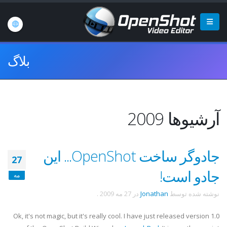
بلاگ
آرشیوها 2009
جادوگر ساخت OpenShot... این
27
جادو است!
مه
نوشته شده توسط
Jonathan
در
27 مه 2009
.
Ok
, it's not magic, but it's really cool. I have just released version 1.0