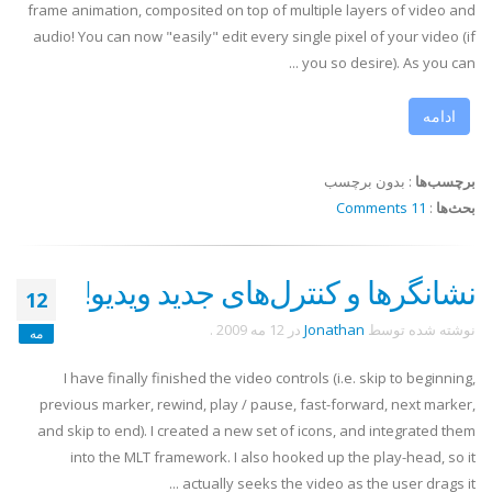
frame animation, composited on top of multiple layers of video and
audio! You can now "easily" edit every single pixel of your video (if
you so desire). As you can ...
ادامه
برچسب‌ها
:
بدون برچسب
بحث‌ها
:
11 Comments
نشانگرها و کنترل‌های جدید ویدیو!
12
نوشته شده توسط
Jonathan
در
12 مه 2009
.
مه
I have finally finished the video controls (i.e. skip to beginning,
previous marker, rewind, play / pause, fast-forward, next marker,
and skip to end). I created a new set of icons, and integrated them
into the MLT framework. I also hooked up the play-head, so it
actually seeks the video as the user drags it ...