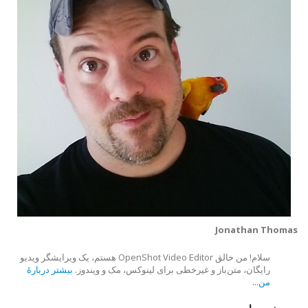
Jonathan Thomas
سلام! من خالق OpenShot Video Editor هستم، یک ویرایشگر ویدیو
رایگان، متن‌باز و غیرخطی برای لینوکس، مک و ویندوز.
بیشتر دربارهٔ
من...