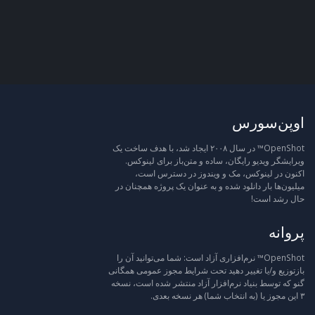
اوپن‌سورس
OpenShot™ در سال ۲۰۰۸ ایجاد شد، با هدف ساخت یک
ویرایشگر ویدیو رایگان، ساده و متن‌باز برای لینوکس.
اکنون در لینوکس، مک و ویندوز در دسترس است،
میلیون‌ها بار دانلود شده و به عنوان یک پروژه همچنان در
حال رشد است!
پروانه
OpenShot™ نرم‌افزاری آزاد است: شما می‌توانید آن را
بازتوزیع و/یا تغییر دهید تحت شرایط مجوز عمومی همگانی
گنو که توسط بنیاد نرم‌افزار آزاد منتشر شده است، نسخه
۳ این مجوز یا (به انتخاب شما) هر نسخه بعدی.