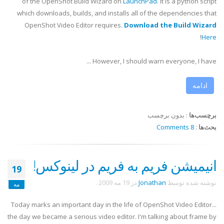
of the
OpenShot
Build Wizard on
LaunchPad
. It is a python script
which downloads, builds, and installs all of the dependencies that
OpenShot
Video Editor requires.
Download the Build Wizard
!
Here
However, I should warn everyone, I have ...
ادامه
برچسب‌ها
:
بدون برچسب
بحث‌ها
:
8 Comments
انیمیشن فریم به فریم در لینوکس!
19
نوشته شده توسط
Jonathan
در
19 مه 2009
.
مه
Today marks an important day in the life of OpenShot Video Editor...
the day we became a serious video editor. I'm talking about frame by