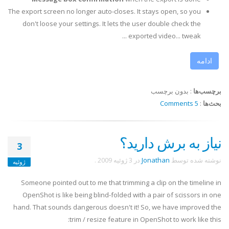
The export screen no longer auto-closes. It stays open, so you
don't loose your settings. It lets the user double check the
exported video... tweak ...
ادامه
برچسب‌ها
:
بدون برچسب
بحث‌ها
:
5 Comments
نیاز به برش دارید؟
3
نوشته شده توسط
Jonathan
در
3 ژوئیه 2009
.
ژوئیه
Someone pointed out to me that trimming a clip on the timeline in
OpenShot is like being blind-folded with a pair of scissors in one
hand. That sounds dangerous doesn't it! So, we have improved the
trim / resize feature in OpenShot to work like this: