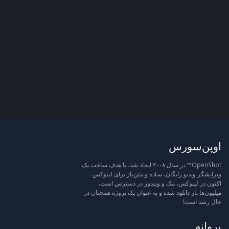
اوپن‌سورس
OpenShot™ در سال ۲۰۰۸ ایجاد شد، با هدف ساخت یک
ویرایشگر ویدیو رایگان، ساده و متن‌باز برای لینوکس.
اکنون در لینوکس، مک و ویندوز در دسترس است،
میلیون‌ها بار دانلود شده و به عنوان یک پروژه همچنان در
حال رشد است!
پروانه