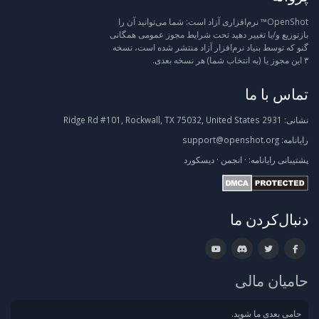
OpenShot™ نرم‌افزاری آزاد است: شما می‌توانید آن را
بازتوزیع و/یا تغییر دهید تحت شرایط مجوز عمومی همگانی
گنو که توسط بنیاد نرم‌افزار آزاد منتشر شده است، نسخه
۳ این مجوز یا (به انتخاب شما) هر نسخه بعدی.
تماس با ما
نشانی:
2931 Ridge Rd #101, Rockwall, TX 75032, United States
رایانامه:
support@openshot.org
پشتیبانی
رایانامه:
·
انجمن
·
دیسکورد
دنبال‌کردن ما
حامیان مالی
حامی بعدی ما شوید.