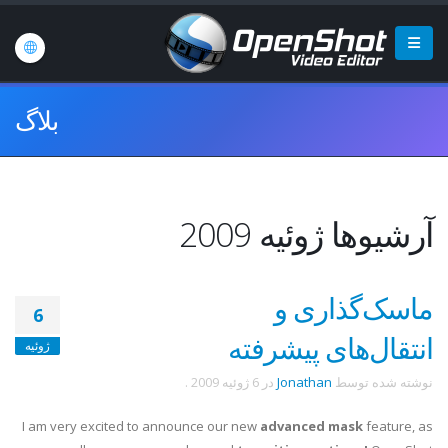
بلاگ
آرشیوها ژوئیه 2009
ماسک‌گذاری و
6
انتقال‌های پیشرفته
ژوئیه
نوشته شده توسط
Jonathan
در
6 ژوئیه 2009
.
I am very excited to announce our new
advanced mask
feature, as