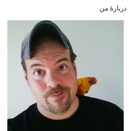
دربارهٔ من