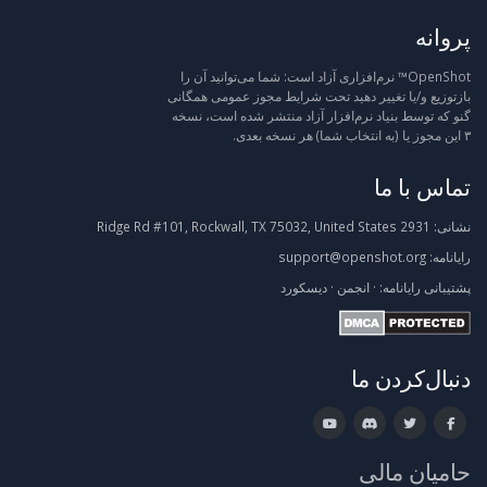
پروانه
OpenShot™ نرم‌افزاری آزاد است: شما می‌توانید آن را
بازتوزیع و/یا تغییر دهید تحت شرایط مجوز عمومی همگانی
گنو که توسط بنیاد نرم‌افزار آزاد منتشر شده است، نسخه
۳ این مجوز یا (به انتخاب شما) هر نسخه بعدی.
تماس با ما
نشانی:
2931 Ridge Rd #101, Rockwall, TX 75032, United States
رایانامه:
support@openshot.org
پشتیبانی
رایانامه:
·
انجمن
·
دیسکورد
دنبال‌کردن ما
حامیان مالی