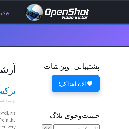
بارگیر
پشتیبانی اوپن‌شات
آرشیوها 27
الان اهدا کن!
ترکی
نوشته ش
جست‌وجوی بلاگ
ell, it's
 from the
. Very ...