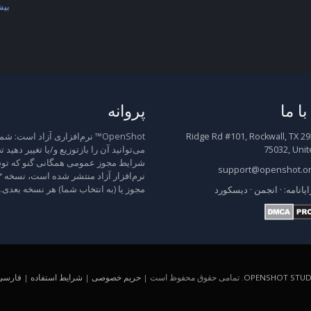
بیش
ا ما
پروانه
2931 Ridge Rd #101, Rockwall, TX
OpenShot™ نرم‌افزاری آزاد است: شم
75032, Unit
می‌توانید آن را بازتوزیع و/یا تغییر دهید 
شرایط مجوز عمومی همگانی گنو که توس
support@openshot.o
مجوز یا (به انتخاب شما) هر نسخه بعدی.
ایانامه:
·
انجمن
·
دیسکورد
OPENSHOT STUDI
. تمامی حقوق محفوظ است |
حریم خصوصی
|
شرایط استفاده
|
فارسی (A