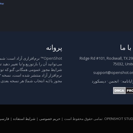
بیش
ا ما
پروانه
2931 Ridge Rd #101, Rockwall, TX
OpenShot™ نرم‌افزاری آزاد است: شم
75032, Unit
می‌توانید آن را بازتوزیع و/یا تغییر دهید 
شرایط مجوز عمومی همگانی گنو که توس
support@openshot.o
مجوز یا (به انتخاب شما) هر نسخه بعدی.
ایانامه:
·
انجمن
·
دیسکورد
OPENSHOT STUDI
. تمامی حقوق محفوظ است |
حریم خصوصی
|
شرایط استفاده
|
فارسی (A