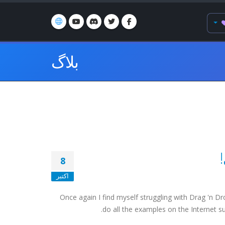
بلاگ
8
اکتبر
Once again I find myself struggling with Drag 'n D
do all the examples on the Internet s