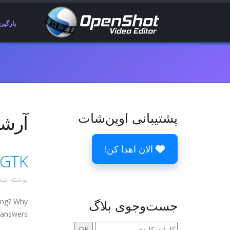
بارگیر
پشتیبانی اوپن‌شات
آرشیوها 8 
الان اهدا کن!
GTK، پایتون و کشیدن و رها کردن - بازنگری
نوشته ش
جست‌وجوی بلاگ
king? Why
 answers.