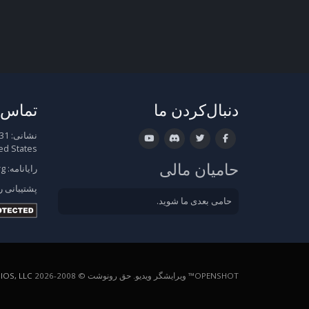
دنبال‌کردن ما
تماس ب
نشانی:
ed States
حامیان مالی
رایانامه:
rg
پشتیبانی
ر
حامی بعدی ما شوید.
OPENSHOT™ ویرایشگر ویدیو. حق رونوشت © 2008-2026
OS, LLC