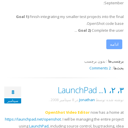
September:
Goal 1)
Finish integrating my smaller test projects into the final
OpenShot code base.
Goal 2)
Complete the user ...
ادامه
برچسب‌ها
:
بدون برچسب
بحث‌ها
:
2 Comments
۳، ۲، ۱... LaunchPad
8
نوشته شده توسط
Jonathan
در
8 سپتامبر 2008
.
سپتامبر
OpenShot Video Editor
now has a home at
https://launchpad.net/openshot
. I will be managing the entire project
using
LaunchPad
, including source control, bug tracking, idea