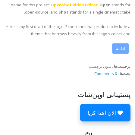
name for this project:
OpenShot Video Editor
.
Open
stands for
open-source, and
Shot
stands for a single cinematic take.
Here is my first draft of the logo. Expect the final product to include a
theme that borrows heavily from this logo's colors and ...
ادامه
برچسب‌ها
:
بدون برچسب
بحث‌ها
:
0 Comments
پشتیبانی اوپن‌شات
الان اهدا کن!