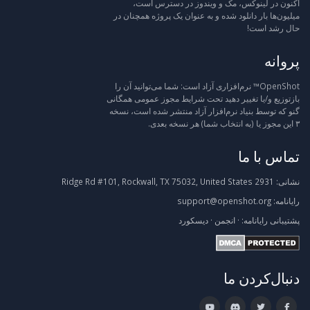
اکنون در لینوکس، مک و ویندوز در دسترس است،
میلیون‌ها بار دانلود شده و به عنوان یک پروژه همچنان در
حال رشد است!
پروانه
OpenShot™ نرم‌افزاری آزاد است: شما می‌توانید آن را
بازتوزیع و/یا تغییر دهید تحت شرایط مجوز عمومی همگانی
گنو که توسط بنیاد نرم‌افزار آزاد منتشر شده است، نسخه
۳ این مجوز یا (به انتخاب شما) هر نسخه بعدی.
تماس با ما
نشانی:
2931 Ridge Rd #101, Rockwall, TX 75032, United States
رایانامه:
support@openshot.org
پشتیبانی
رایانامه:
·
انجمن
·
دیسکورد
دنبال‌کردن ما