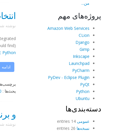
من...
انتخا
پروژه‌های مهم
نوشته ش
Amazon Web Services
CLion
tegrated
Django
uld find)
Gimp
ic Python
Inkscape
Launchpad
ادامه
PyCharm
PyDev - Eclipse Plugin
برچسب‌ها
PyQt
بحث‌ها
:
mments
Python
Ubuntu
دسته‌بندی‌ها
و برن
عمومی
14 entries
نوشته ش
نسخه‌ها
26 entries