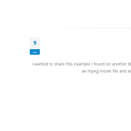
9
مه
I wanted to share this example I found on another bl
an mpeg movie file and an