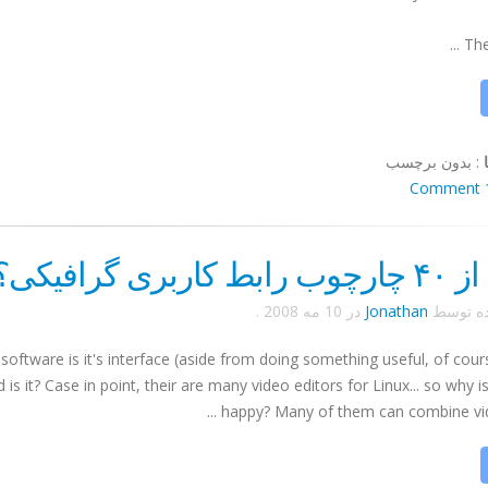
The 
:
بدون برچسب
1 C
اربری گرافیکی؟؟؟
ده توسط
Jonathan
در
10 مه 2008
.
oftware is it's interface (aside from doing something useful, of cou
 is it? Case in point, their are many video editors for Linux... so why 
happy? Many of them can combine video 