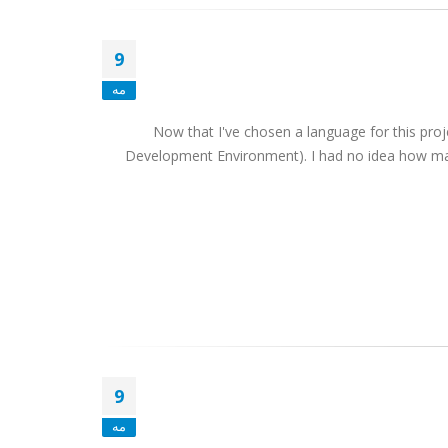
9
مه
Now that I've chosen a language for this proje
Development Environment). I had no idea how ma
9
مه