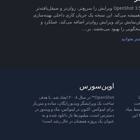
OpenShot 3.5.1 ویرایش را سریع‌تر، روان‌تر و صیقل‌یافته‌تر
همیشه می‌کند. این نسخه یک جریان کاری داخلی بهینه‌سازی
‌نمایش برای ویرایش روان‌تر اضافه می‌کند، عملکرد و
خگویی را بهبود می‌بخشد، بز......
تر بخوانید
اوپن‌سورس
ا
OpenShot™ در سال ۲۰۰۸ ایجاد شد، با هدف
تحت
ساخت یک ویرایشگر ویدیو رایگان، ساده و متن‌باز
ط بنیاد
برای لینوکس. اکنون در لینوکس، مک و ویندوز در
نرم‌افزار آزاد منتشر شده است، نسخه ۳ این
دسترس است، میلیون‌ها بار دانلود شده و به
عنوان یک پروژه همچنان در حال رشد است!