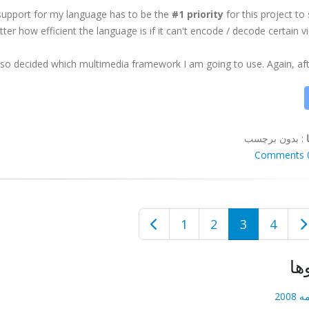
 support for my language has to be the
#1 priority
for this project to
ter how efficient the language is if it can't encode / decode certain vid
lso decided which multimedia framework I am going to use. Again, after
:
بدون برچسب
0 Co
1
2
3
4
ها