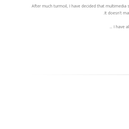
After much turmoil, I have decided that multimedia
It doesn't mat
I have a