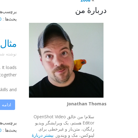
دربارهٔ من
برچسب‌ها
بحث‌ها
:
mments
مثال 
نوشته ش
 It loads
together.
s and ...
Jonathan Thomas
ادامه
سلام! من خالق OpenShot Video
Editor هستم، یک ویرایشگر ویدیو
برچسب‌ها
رایگان، متن‌باز و غیرخطی برای
بحث‌ها
:
mments
لینوکس، مک و ویندوز.
بیشتر دربارهٔ