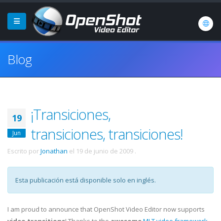
Blog
¡Transiciones,
19
transiciones, transiciones!
Jun
Escrito por
Jonathan
el
19 de junio de 2009
.
Esta publicación está disponible solo en inglés.
I am proud to announce that OpenShot Video Editor now supports