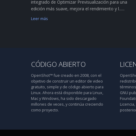
integrado de Optimizar Previsualización para una
edición más suave, mejora el rendimiento y l......
Leer más
CÓDIGO ABIERTO
LICE
OpenShot™ fue creado en 2008, con el
OpenShot
objetivo de construir un editor de video
redistrib
gratuito, simple y de código abierto para
términos
Linux. Ahora está disponible para Linux,
GNU publ
Mac y Windows, ha sido descargado
Foundatio
millones de veces, y continúa creciendo
Licencia,
como proyecto.
posterior