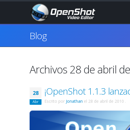
Blog
Archivos 28 de abril d
¡OpenShot 1.1.3 lanza
28
Escrito por
Jonathan
el
28 de abril de 2010
.
Abr