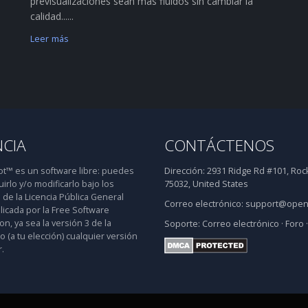
previsualizaciones sean más fluidos sin cambiar la
calidad......
Leer más
NCIA
CONTÁCTENOS
™ es un software libre: puedes
Dirección:
2931 Ridge Rd #101, Rock
uirlo y/o modificarlo bajo los
75032, United States
 de la Licencia Pública General
Correo electrónico:
support@open
icada por la Free Software
n, ya sea la versión 3 de la
Soporte:
Correo electrónico
·
Foro
 o (a tu elección) cualquier versión
.