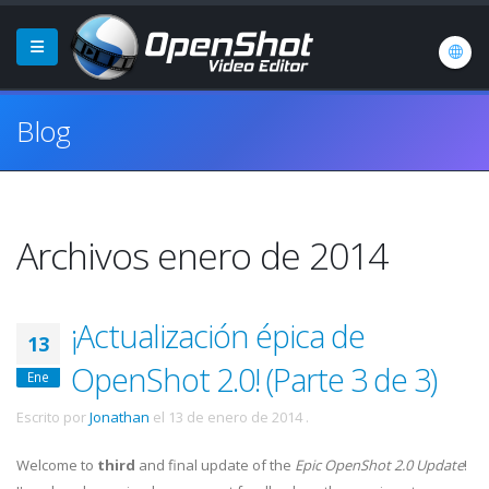
Blog
Archivos enero de 2014
¡Actualización épica de
13
OpenShot 2.0! (Parte 3 de 3)
Ene
Escrito por
Jonathan
el
13 de enero de 2014
.
Welcome to
third
and final update of the
Epic OpenShot 2.0 Update
!