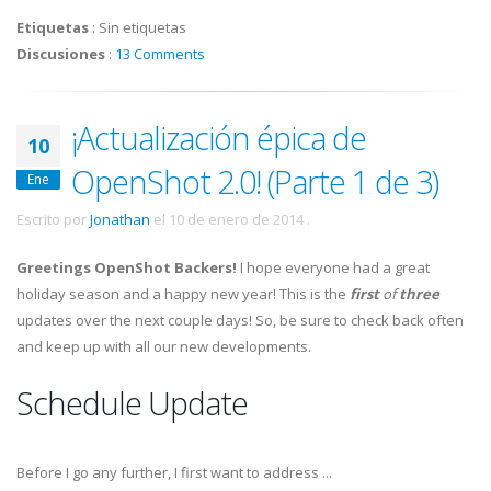
Etiquetas
:
Sin etiquetas
Discusiones
:
13 Comments
¡Actualización épica de
10
OpenShot 2.0! (Parte 1 de 3)
Ene
Escrito por
Jonathan
el
10 de enero de 2014
.
Greetings OpenShot Backers!
I hope everyone had a great
holiday season and a happy new year! This is the
first
of
three
updates over the next couple days! So, be sure to check back often
and keep up with all our new developments.
Schedule Update
Before I go any further, I first want to address ...