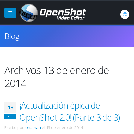
Blog
Archivos 13 de enero de
2014
¡Actualización épica de
13
OpenShot 2.0! (Parte 3 de 3)
Ene
Escrito por
Jonathan
el
13 de enero de 2014
.