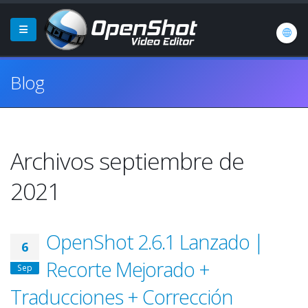
Blog
Archivos septiembre de
2021
OpenShot 2.6.1 Lanzado |
6
Recorte Mejorado +
Sep
Traducciones + Corrección