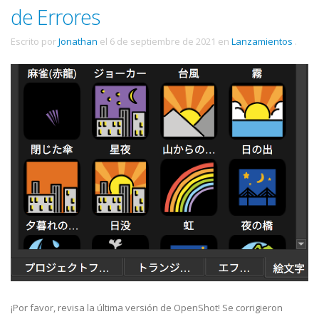
de Errores
Escrito por
Jonathan
el
6 de septiembre de 2021
en
Lanzamientos
.
¡Por favor, revisa la última versión de OpenShot! Se corrigieron