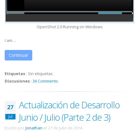
OpenShot 2.0 Running on Windows
I am ...
Continuar
Etiquetas
:
Sin etiquetas
Discusiones
:
36 Comments
Actualización de Desarrollo
27
Junio / Julio (Parte 2 de 3)
Jul
Escrito por
Jonathan
el
27 de julio de 2014
.