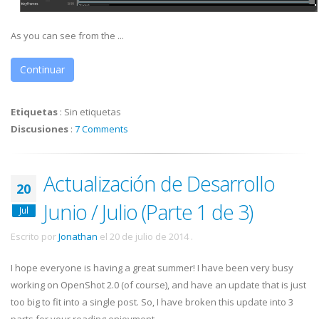
As you can see from the ...
Continuar
Etiquetas
:
Sin etiquetas
Discusiones
:
7 Comments
Actualización de Desarrollo
20
Junio / Julio (Parte 1 de 3)
Jul
Escrito por
Jonathan
el
20 de julio de 2014
.
I hope everyone is having a great summer! I have been very busy
working on OpenShot 2.0 (of course), and have an update that is just
too big to fit into a single post. So, I have broken this update into 3