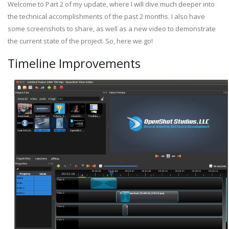
Welcome to Part 2 of my update, where I will dive much deeper into
the technical accomplishments of the past 2 months. I also have
some screenshots to share, as well as a new video to demonstrate
the current state of the project. So, here we go!
Timeline Improvements