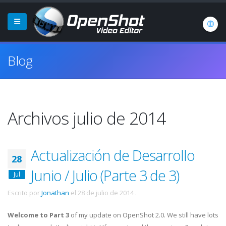
Blog
Archivos julio de 2014
Actualización de Desarrollo
28
Junio / Julio (Parte 3 de 3)
Jul
Escrito por
Jonathan
el
28 de julio de 2014
.
Welcome to Part 3
of my update on OpenShot 2.0. We still have lots